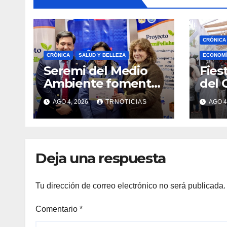
CRÓNICA
CRÓNICA
SALUD Y BELLEZA
ECONOMÍ
Seremi del Medio
Fies
Ambiente fomentó
del 
iniciativa de
fort
AGO 4, 2026
TRNOTICIAS
AGO 4
vermicompostaje
econ
domiciliario en
posi
Pelluhue
la ho
emp
Deja una respuesta
Tu dirección de correo electrónico no será publicada.
Comentario
*