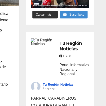
ólica
Cargar más...
Suscríbete
iente
io
Tu Región
Noticias
1,758
 y
Portal Informativo
s de
Nacional y
Regional
tario
Tu Región Noticias
4 days ago
PARRAL: CARABINEROS
COLABORA DURANTE EL