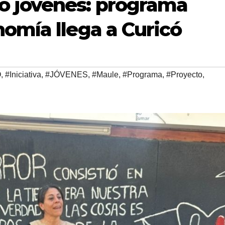
o jóvenes: programa
omía llega a Curicó
Ó
,
#Iniciativa
,
#JÓVENES
,
#Maule
,
#Programa
,
#Proyecto
,