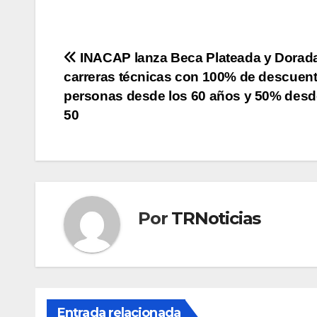
Navegación
INACAP lanza Beca Plateada y Dorad
carreras técnicas con 100% de descuent
de
personas desde los 60 años y 50% desd
entradas
50
Por
TRNoticias
Entrada relacionada