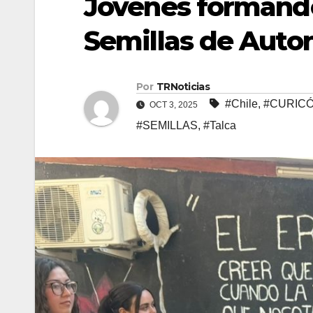
Jóvenes formand
Semillas de Auton
Por
TRNoticias
#Chile
,
#CURIC
OCT 3, 2025
#SEMILLAS
,
#Talca