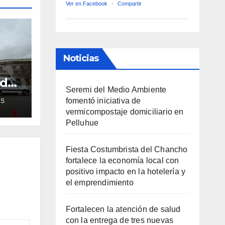
Ver en Facebook
·
Compartir
Noticias
ud
Seremi del Medio Ambiente
de
fomentó iniciativa de
AS
vermicompostaje domiciliario en
ra
Pelluhue
Fiesta Costumbrista del Chancho
fortalece la economía local con
positivo impacto en la hotelería y
el emprendimiento
Fortalecen la atención de salud
con la entrega de tres nuevas