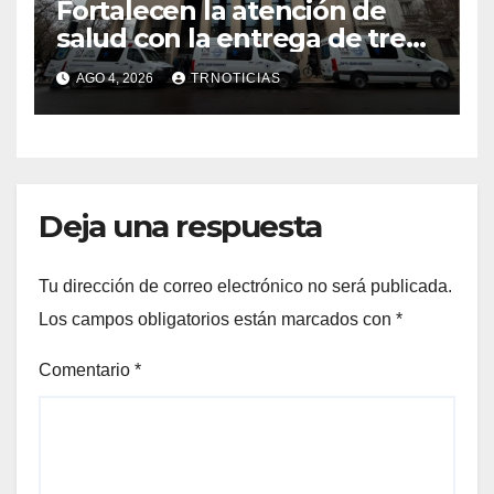
Fortalecen la atención de
salud con la entrega de tres
nuevas ambulancias para
AGO 4, 2026
TRNOTICIAS
Cauquenes y Sagrada Familia
Deja una respuesta
Tu dirección de correo electrónico no será publicada.
Los campos obligatorios están marcados con
*
Comentario
*