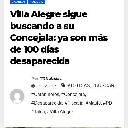
CRÓNICA
POLICIAL
Villa Alegre sigue
buscando a su
Concejala: ya son más
de 100 días
desaparecida
Por
TRNoticias
#100 DÍAS
,
#BUSCAR
,
OCT 2, 2025
#Carabineros
,
#Concejala
,
#Desaparecida
,
#Fiscalía
,
#Maule
,
#PDI
,
#Talca
,
#Villa Alegre