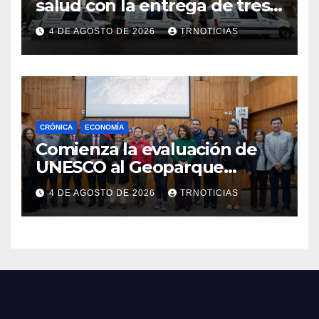
salud con la entrega de tres
nuevas ambulancias para
4 DE AGOSTO DE 2026
TRNOTICIAS
Cauquenes y Sagrada Familia
CRÓNICA
ECONOMÍA
Comienza la evaluación de
UNESCO al Geoparque
Aspirante Pillanmapu en el
4 DE AGOSTO DE 2026
TRNOTICIAS
Maule