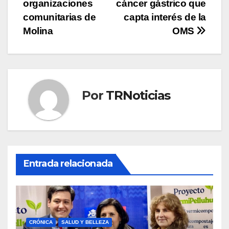
entradas
organizaciones
cáncer gástrico que
comunitarias de
capta interés de la
Molina
OMS
Por
TRNoticias
Entrada relacionada
CRÓNICA
SALUD Y BELLEZA