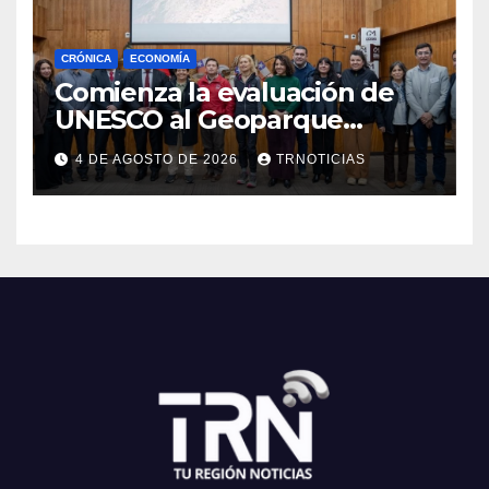
CRÓNICA
ECONOMÍA
Comienza la evaluación de
UNESCO al Geoparque
Aspirante Pillanmapu en el
4 DE AGOSTO DE 2026
TRNOTICIAS
Maule