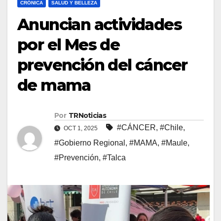
CRÓNICA
SALUD Y BELLEZA
Anuncian actividades
por el Mes de
prevención del cáncer
de mama
Por
TRNoticias
#CÁNCER
,
#Chile
,
OCT 1, 2025
#Gobierno Regional
,
#MAMA
,
#Maule
,
#Prevención
,
#Talca