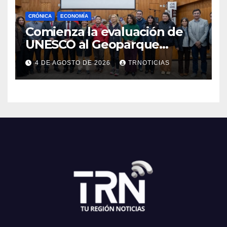
CRÓNICA
ECONOMÍA
Comienza la evaluación de
UNESCO al Geoparque
Aspirante Pillanmapu en el
4 DE AGOSTO DE 2026
TRNOTICIAS
Maule