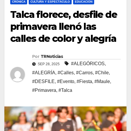
CRÓNICA
CULTURA Y ESPECTÁCULO
EDUCACIÓN
Talca florece, desfile de
primavera llenó las
calles de color y alegría
Por
TRNoticias
#ALEGÓRICOS
,
SEP 28, 2025
#ALEGRÍA
,
#Calles
,
#Carros
,
#Chile
,
#DESFILE
,
#Evento
,
#Fiesta
,
#Maule
,
#Primavera
,
#Talca