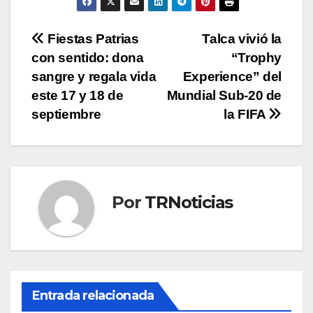
Navegación
Fiestas Patrias
Talca vivió la
con sentido: dona
“Trophy
de
sangre y regala vida
Experience” del
entradas
este 17 y 18 de
Mundial Sub-20 de
septiembre
la FIFA
Por
TRNoticias
Entrada relacionada