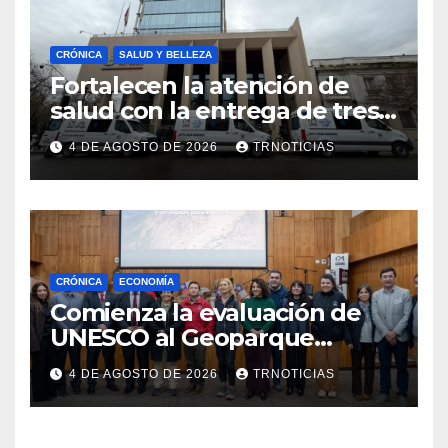
CRÓNICA
SALUD Y BELLEZA
Fortalecen la atención de
salud con la entrega de tres
nuevas ambulancias para
4 DE AGOSTO DE 2026
TRNOTICIAS
Cauquenes y Sagrada Familia
CRÓNICA
ECONOMÍA
Comienza la evaluación de
UNESCO al Geoparque
Aspirante Pillanmapu en el
4 DE AGOSTO DE 2026
TRNOTICIAS
Maule