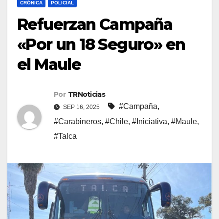
CRÓNICA
POLICIAL
Refuerzan Campaña
«Por un 18 Seguro» en
el Maule
Por
TRNoticias
#Campaña
,
SEP 16, 2025
#Carabineros
,
#Chile
,
#Iniciativa
,
#Maule
,
#Talca