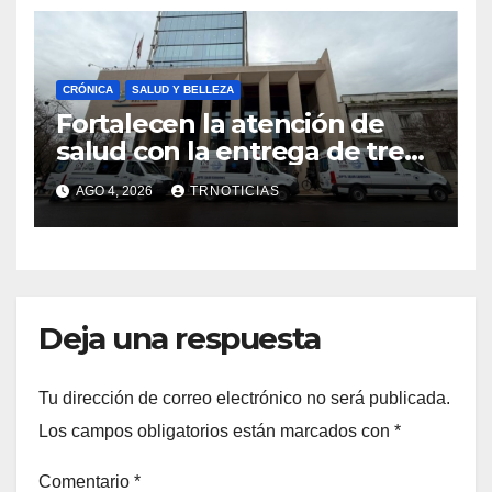
CRÓNICA
SALUD Y BELLEZA
Fortalecen la atención de
salud con la entrega de tres
nuevas ambulancias para
AGO 4, 2026
TRNOTICIAS
Cauquenes y Sagrada Familia
Deja una respuesta
Tu dirección de correo electrónico no será publicada.
Los campos obligatorios están marcados con
*
Comentario
*