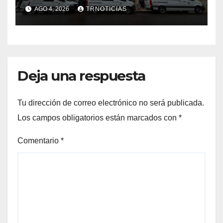
nuevas ambulancias para
AGO 4, 2026
TRNOTICIAS
Cauquenes y Sagrada Familia
Deja una respuesta
Tu dirección de correo electrónico no será publicada.
Los campos obligatorios están marcados con
*
Comentario
*