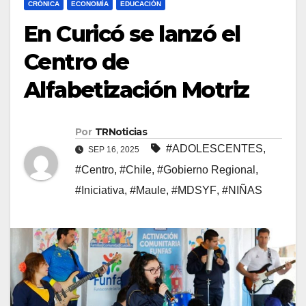
CRÓNICA
ECONOMÍA
EDUCACIÓN
En Curicó se lanzó el
Centro de
Alfabetización Motriz
Por
TRNoticias
#ADOLESCENTES
,
SEP 16, 2025
#Centro
,
#Chile
,
#Gobierno Regional
,
#Iniciativa
,
#Maule
,
#MDSYF
,
#NIÑAS