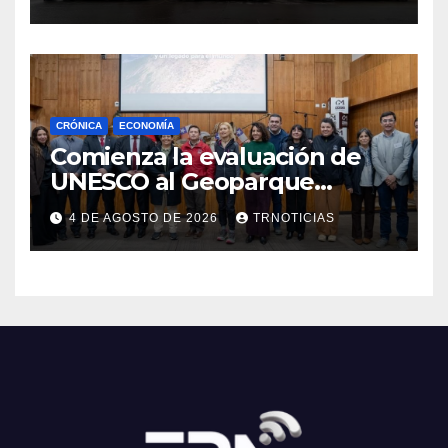
Cauquenes y Sagrada Familia
CRÓNICA
ECONOMÍA
Comienza la evaluación de
UNESCO al Geoparque
Aspirante Pillanmapu en el
4 DE AGOSTO DE 2026
TRNOTICIAS
Maule