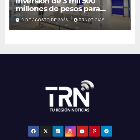
Inversión de 3 mil 500
millones de pesos para
mejorar el Cesfam
9 DE AGOSTO DE 2026
TRNOTICIAS
Astaburuaga