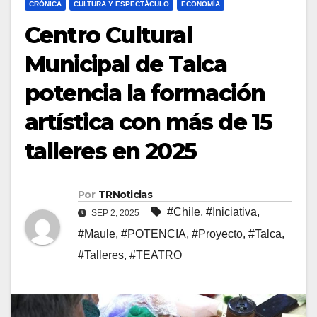
CRÓNICA
CULTURA Y ESPECTÁCULO
ECONOMÍA
Centro Cultural
Municipal de Talca
potencia la formación
artística con más de 15
talleres en 2025
Por
TRNoticias
#Chile
,
#Iniciativa
,
SEP 2, 2025
#Maule
,
#POTENCIA
,
#Proyecto
,
#Talca
,
#Talleres
,
#TEATRO