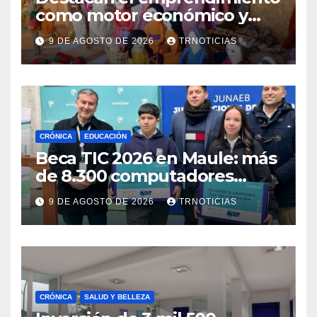
como motor económico y
anuncia fortalecer apoyos
9 DE AGOSTO DE 2026
TRNOTICIAS
para empleo autónomo
CRÓNICA
EDUCACIÓN
Beca TIC 2026 en Maule: más
de 8.300 computadores
están siendo entregados en
9 DE AGOSTO DE 2026
TRNOTICIAS
la región
CRÓNICA
SALUD Y BELLEZA