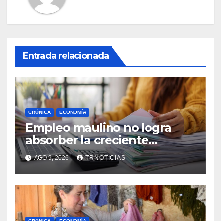
Entrada relacionada
CRÓNICA
ECONOMÍA
Empleo maulino no logra
absorber la creciente
demanda por trabajo
AGO 9, 2026
TRNOTICIAS
CRÓNICA
ECONOMÍA