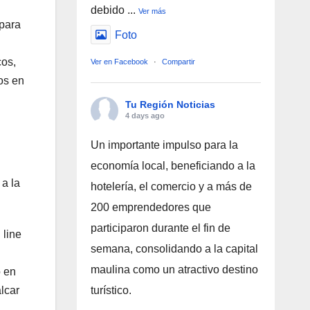
debido
...
Ver más
 para
Foto
cos,
Ver en Facebook
·
Compartir
os en
Tu Región Noticias
4 days ago
Un importante impulso para la
economía local, beneficiando a la
a la
hotelería, el comercio y a más de
200 emprendedores que
participaron durante el fin de
 line
semana, consolidando a la capital
maulina como un atractivo destino
o en
lcar
turístico.