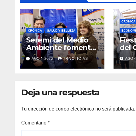
CRÓNICA
CRÓNICA
SALUD Y BELLEZA
ECONOMÍ
Seremi del Medio
Fies
Ambiente fomentó
del 
iniciativa de
fort
AGO 4, 2026
TRNOTICIAS
AGO 4
vermicompostaje
econ
domiciliario en
posi
Pelluhue
la ho
emp
Deja una respuesta
Tu dirección de correo electrónico no será publicada.
Comentario
*