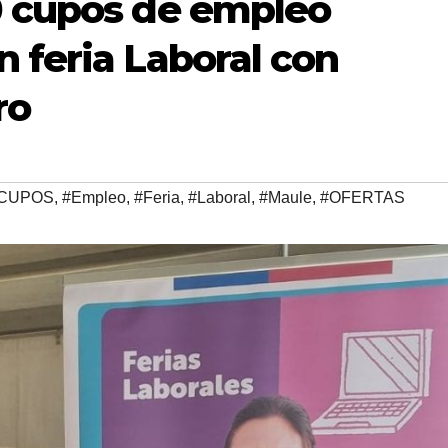
0 cupos de empleo
 feria Laboral con
ro
CUPOS
,
#Empleo
,
#Feria
,
#Laboral
,
#Maule
,
#OFERTAS