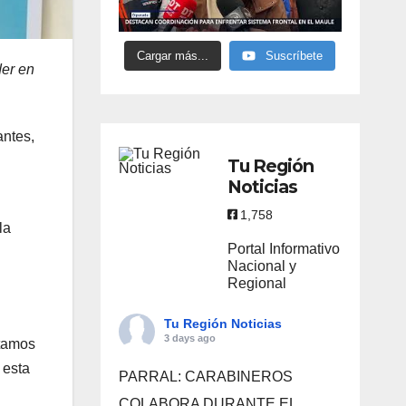
Cargar más...
Suscríbete
der en
ntes,
Tu Región
Noticias
1,758
la
Portal Informativo
Nacional y
Regional
Tu Región Noticias
3 days ago
itamos
 esta
PARRAL: CARABINEROS
COLABORA DURANTE EL