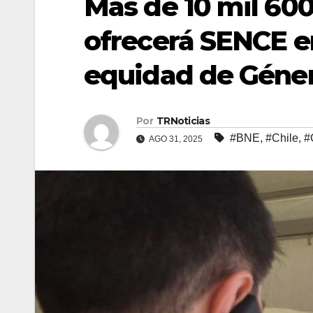
Más de 10 mil 60
ofrecerá SENCE en
equidad de Géne
Por
TRNoticias
#BNE
,
#Chile
,
#
AGO 31, 2025