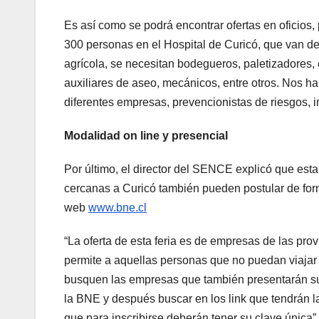
Es así como se podrá encontrar ofertas en oficios,
300 personas en el Hospital de Curicó, que van de
agrícola, se necesitan bodegueros, paletizadores, 
auxiliares de aseo, mecánicos, entre otros. Nos h
diferentes empresas, prevencionistas de riesgos, in
Modalidad on line y presencial
Por último, el director del SENCE explicó que esta
cercanas a Curicó también pueden postular de for
web
www.bne.cl
“La oferta de esta feria es de empresas de las provi
permite a aquellas personas que no puedan viajar 
busquen las empresas que también presentarán su o
la BNE y después buscar en los link que tendrán l
que para inscribirse deberán tener su clave única”