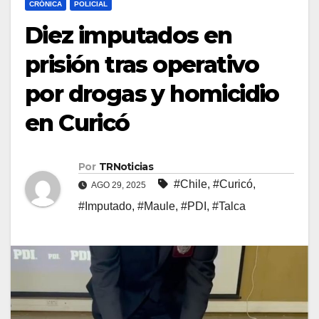
CRÓNICA
POLICIAL
Diez imputados en
prisión tras operativo
por drogas y homicidio
en Curicó
Por
TRNoticias
#Chile
,
#Curicó
,
AGO 29, 2025
#Imputado
,
#Maule
,
#PDI
,
#Talca