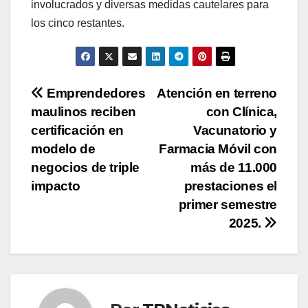
involucrados y diversas medidas cautelares para
los cinco restantes.
Navegación
Emprendedores
Atención en terreno
maulinos reciben
con Clínica,
de
certificación en
Vacunatorio y
entradas
modelo de
Farmacia Móvil con
negocios de triple
más de 11.000
impacto
prestaciones el
primer semestre
2025.