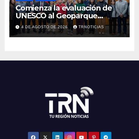
Comienza la evaluación de
UNESCO al Geoparque
Aspirante Pillanmapu en el
4 DE AGOSTO DE 2026
TRNOTICIAS
Maule