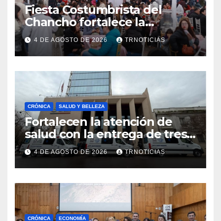
Fiesta Costumbrista del
Chancho fortalece la
economía local con positivo
4 DE AGOSTO DE 2026
TRNOTICIAS
impacto en la hotelería y el
emprendimiento
CRÓNICA
SALUD Y BELLEZA
Fortalecen la atención de
salud con la entrega de tres
nuevas ambulancias para
4 DE AGOSTO DE 2026
TRNOTICIAS
Cauquenes y Sagrada Familia
CRÓNICA
ECONOMÍA