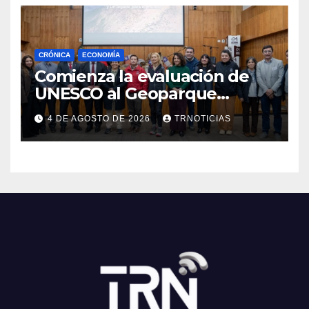
CRÓNICA
ECONOMÍA
Comienza la evaluación de
UNESCO al Geoparque
Aspirante Pillanmapu en el
4 DE AGOSTO DE 2026
TRNOTICIAS
Maule