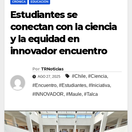
CRÓNICA
EDUCACIÓN
Estudiantes se
conectan con la ciencia
y la equidad en
innovador encuentro
Por
TRNoticias
#Chile
,
#Ciencia
,
AGO 27, 2025
#Encuentro
,
#Estudiantes
,
#Iniciativa
,
#INNOVADOR
,
#Maule
,
#Talca