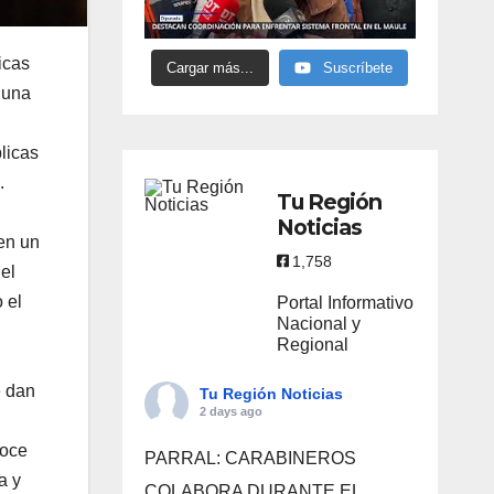
icas
Cargar más...
Suscríbete
 una
licas
.
Tu Región
Noticias
len un
1,758
el
 el
Portal Informativo
Nacional y
Regional
e dan
Tu Región Noticias
2 days ago
noce
PARRAL: CARABINEROS
a y
COLABORA DURANTE EL