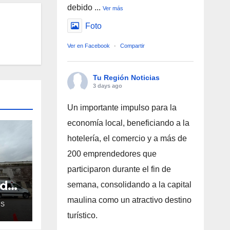
debido
...
Ver más
Foto
Ver en Facebook
·
Compartir
Tu Región Noticias
3 days ago
Un importante impulso para la
economía local, beneficiando a la
hotelería, el comercio y a más de
200 emprendedores que
participaron durante el fin de
ud
semana, consolidando a la capital
de
maulina como un atractivo destino
AS
turístico.
ra