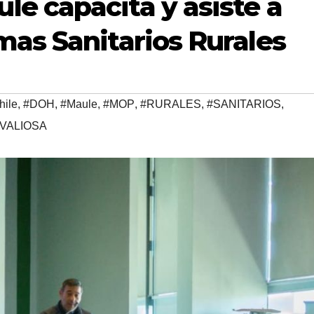
e capacita y asiste a
mas Sanitarios Rurales
hile
,
#DOH
,
#Maule
,
#MOP
,
#RURALES
,
#SANITARIOS
,
VALIOSA