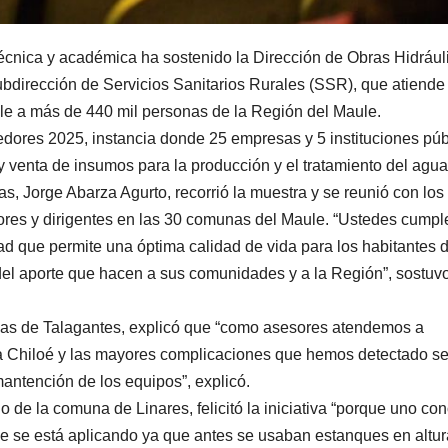
écnica y académica ha sostenido la Dirección de Obras Hidrául
Subdirección de Servicios Sanitarios Rurales (SSR), que atiende
le a más de 440 mil personas de la Región del Maule.
eedores 2025, instancia donde 25 empresas y 5 instituciones púb
 y venta de insumos para la producción y el tratamiento del agua
as, Jorge Abarza Agurto, recorrió la muestra y se reunió con los
adores y dirigentes en las 30 comunas del Maule. “Ustedes cump
ad que permite una óptima calidad de vida para los habitantes d
del aporte que hacen a sus comunidades y a la Región”, sostuvo
jas de Talagantes, explicó que “como asesores atendemos a
a Chiloé y las mayores complicaciones que hemos detectado s
antención de los equipos”, explicó.
 de la comuna de Linares, felicitó la iniciativa “porque uno co
e se está aplicando ya que antes se usaban estanques en altur