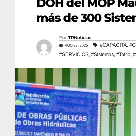
DOH del MOP Maul
más de 300 Siste
Por
TRNoticias
#CAPACITA
,
#C
AGO 27, 2025
#SERVICIOS
,
#Sistemas
,
#Talca
,
#