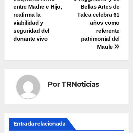
de
entre Madre e Hijo,
Bellas Artes de
entradas
reafirma la
Talca celebra 61
viabilidad y
años como
seguridad del
referente
donante vivo
patrimonial del
Maule
Por
TRNoticias
Entrada relacionada