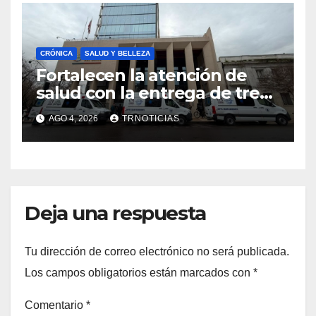
CRÓNICA
SALUD Y BELLEZA
Fortalecen la atención de
salud con la entrega de tres
nuevas ambulancias para
AGO 4, 2026
TRNOTICIAS
Cauquenes y Sagrada Familia
Deja una respuesta
Tu dirección de correo electrónico no será publicada.
Los campos obligatorios están marcados con
*
Comentario
*