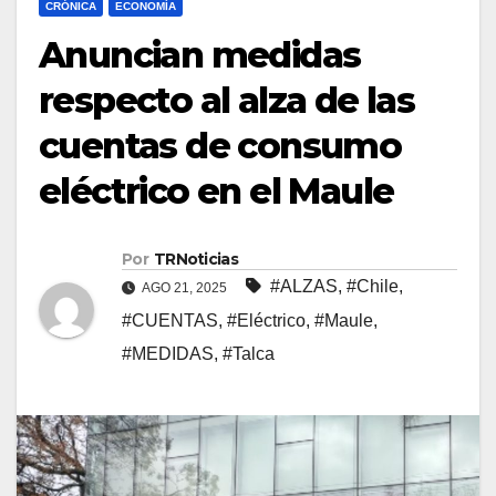
CRÓNICA
ECONOMÍA
Anuncian medidas
respecto al alza de las
cuentas de consumo
eléctrico en el Maule
Por
TRNoticias
#ALZAS
,
#Chile
,
AGO 21, 2025
#CUENTAS
,
#Eléctrico
,
#Maule
,
#MEDIDAS
,
#Talca