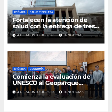
CRÓNICA
SALUD Y BELLEZA
Fortalecen la atención de
salud con la entrega de tres
nuevas ambulancias para
4 DE AGOSTO DE 2026
TRNOTICIAS
Cauquenes y Sagrada Familia
CRÓNICA
ECONOMÍA
Comienza la evaluación de
UNESCO al Geoparque
Aspirante Pillanmapu en el
4 DE AGOSTO DE 2026
TRNOTICIAS
Maule