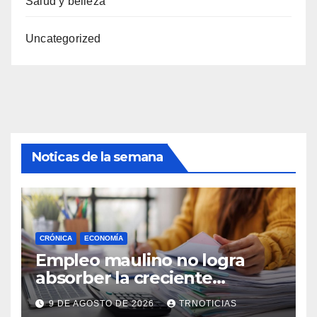
Salud y belleza
Uncategorized
Noticas de la semana
CRÓNICA
ECONOMÍA
Empleo maulino no logra
absorber la creciente
demanda por trabajo
9 DE AGOSTO DE 2026
TRNOTICIAS