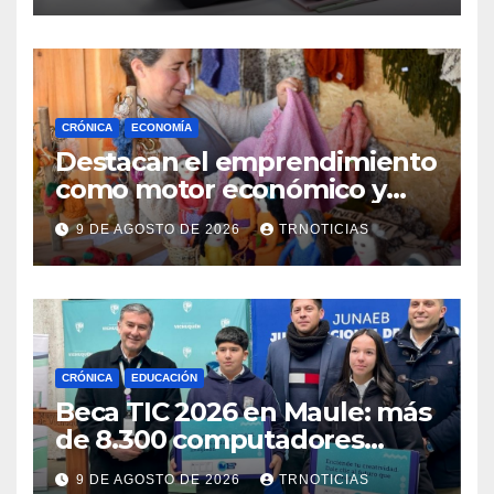
CRÓNICA
ECONOMÍA
Destacan el emprendimiento
como motor económico y
anuncia fortalecer apoyos
9 DE AGOSTO DE 2026
TRNOTICIAS
para empleo autónomo
CRÓNICA
EDUCACIÓN
Beca TIC 2026 en Maule: más
de 8.300 computadores
están siendo entregados en
9 DE AGOSTO DE 2026
TRNOTICIAS