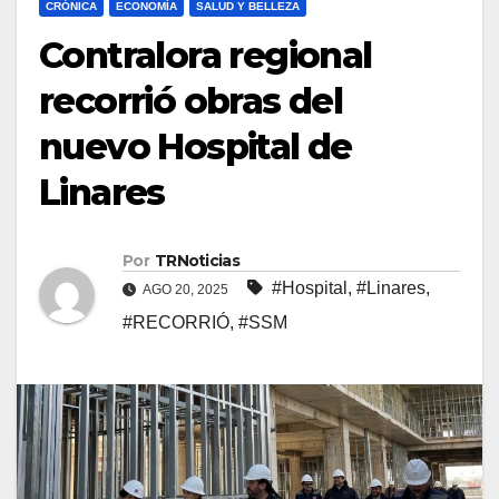
CRÓNICA
ECONOMÍA
SALUD Y BELLEZA
Contralora regional
recorrió obras del
nuevo Hospital de
Linares
Por
TRNoticias
#Hospital
,
#Linares
,
AGO 20, 2025
#RECORRIÓ
,
#SSM