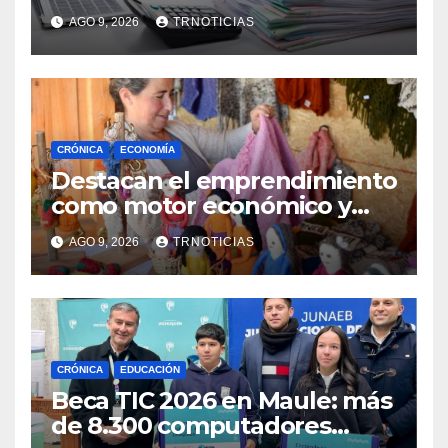
demanda por trabajo
AGO 9, 2026
TRNOTICIAS
CRÓNICA
ECONOMÍA
Destacan el emprendimiento
como motor económico y
anuncia fortalecer apoyos
AGO 9, 2026
TRNOTICIAS
para empleo autónomo
CRÓNICA
EDUCACIÓN
Beca TIC 2026 en Maule: más
de 8.300 computadores