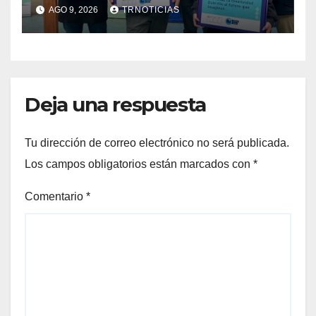
están siendo entregados en
AGO 9, 2026
TRNOTICIAS
la región
Deja una respuesta
Tu dirección de correo electrónico no será publicada.
Los campos obligatorios están marcados con
*
Comentario
*