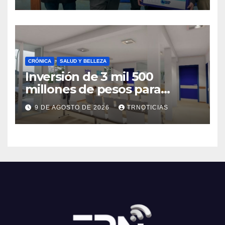
la región
CRÓNICA
SALUD Y BELLEZA
Inversión de 3 mil 500
millones de pesos para
mejorar el Cesfam
9 DE AGOSTO DE 2026
TRNOTICIAS
Astaburuaga