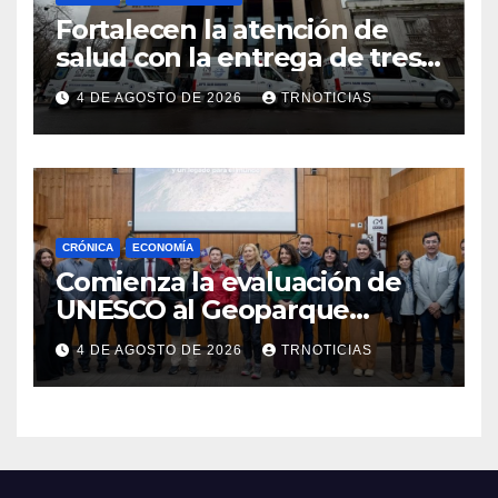
Fortalecen la atención de
salud con la entrega de tres
nuevas ambulancias para
4 DE AGOSTO DE 2026
TRNOTICIAS
Cauquenes y Sagrada Familia
CRÓNICA
ECONOMÍA
Comienza la evaluación de
UNESCO al Geoparque
Aspirante Pillanmapu en el
4 DE AGOSTO DE 2026
TRNOTICIAS
Maule