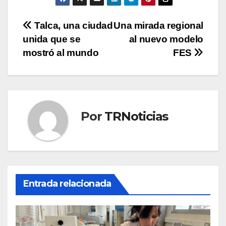
Navegación
Talca, una ciudad
Una mirada regional
unida que se
al nuevo modelo
de
mostró al mundo
FES
entradas
Por
TRNoticias
Entrada relacionada