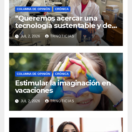
COLUMNA DE OPINIÓN
CRÓNICA
“Queremos acercar una
tecnología sustentable y de
bajo costo que mejore la
JUL 2, 2026
TRNOTICIAS
calidad del agua que
consumen las familias”
COLUMNA DE OPINIÓN
CRÓNICA
Estimular la imaginación en
vacaciones
JUL 2, 2026
TRNOTICIAS