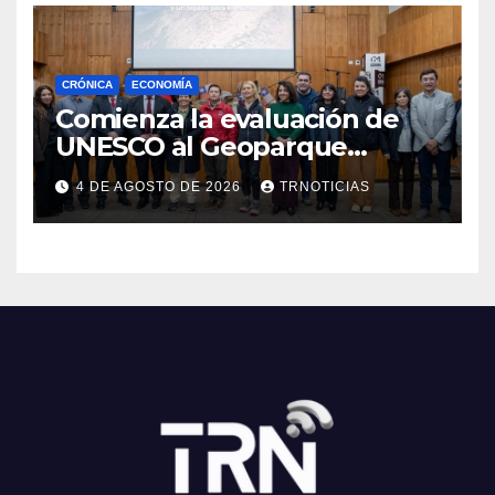
CRÓNICA
ECONOMÍA
Comienza la evaluación de
UNESCO al Geoparque
Aspirante Pillanmapu en el
4 DE AGOSTO DE 2026
TRNOTICIAS
Maule