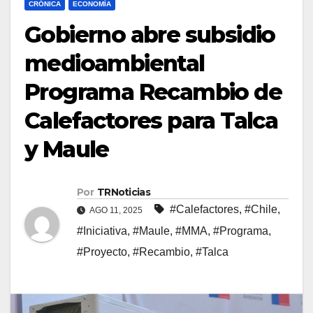
CRÓNICA
ECONOMÍA
Gobierno abre subsidio
medioambiental
Programa Recambio de
Calefactores para Talca
y Maule
Por
TRNoticias
#Calefactores
,
#Chile
,
AGO 11, 2025
#Iniciativa
,
#Maule
,
#MMA
,
#Programa
,
#Proyecto
,
#Recambio
,
#Talca