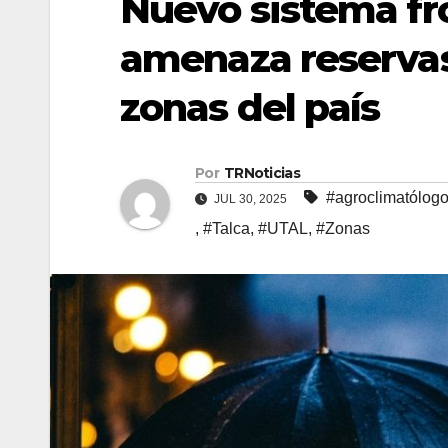
Nuevo sistema fro
amenaza reservas
zonas del país
Por
TRNoticias
#agroclimatólog
JUL 30, 2025
,
#Talca
,
#UTAL
,
#Zonas