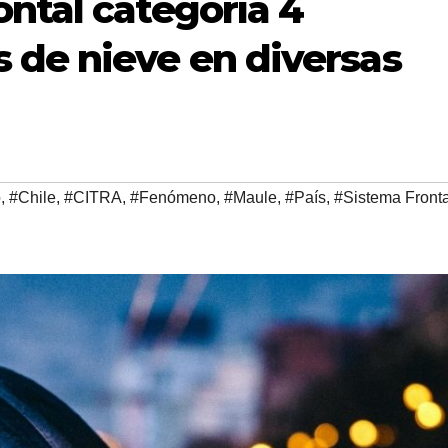
ntal categoría 4
 de nieve en diversas
o
,
#Chile
,
#CITRA
,
#Fenómeno
,
#Maule
,
#País
,
#Sistema Fronta