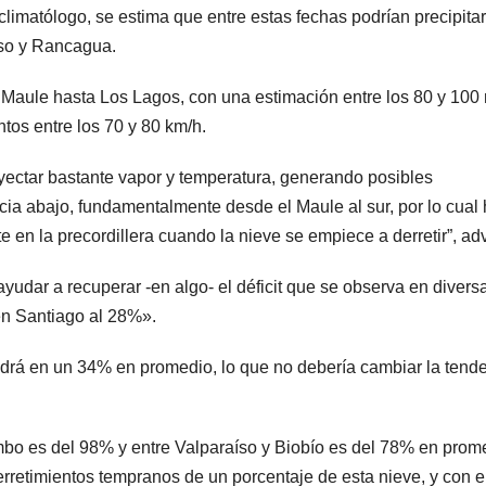
climatólogo, se estima que entre estas fechas podrían precipitar
íso y Rancagua.
 Maule hasta Los Lagos, con una estimación entre los 80 y 100
ntos entre los 70 y 80 km/h.
nyectar bastante vapor y temperatura, generando posibles
cia abajo, fundamentalmente desde el Maule al sur, por lo cual
en la precordillera cuando la nieve se empiece a derretir”, advi
ayudar a recuperar -en algo- el déficit que se observa en divers
en Santiago al 28%».
endrá en un 34% en promedio, lo que no debería cambiar la tend
mbo es del 98% y entre Valparaíso y Biobío es del 78% en prom
rretimientos tempranos de un porcentaje de esta nieve, y con el