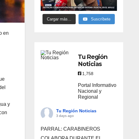
Cargar más...
Suscríbete
o en
Tu Región
Noticias
1,758
que
Portal Informativo
del
Nacional y
Regional
gua y
Tu Región Noticias
 con
3 days ago
PARRAL: CARABINEROS
COLABORA DURANTE EL