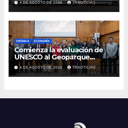
4 DE AGOSTO DE 2026
TRNOTICIAS
Cauquenes y Sagrada Familia
CRÓNICA
ECONOMÍA
Comienza la evaluación de
UNESCO al Geoparque
Aspirante Pillanmapu en el
4 DE AGOSTO DE 2026
TRNOTICIAS
Maule