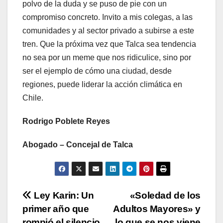
polvo de la duda y se puso de pie con un
compromiso concreto. Invito a mis colegas, a las
comunidades y al sector privado a subirse a este
tren. Que la próxima vez que Talca sea tendencia
no sea por un meme que nos ridiculice, sino por
ser el ejemplo de cómo una ciudad, desde
regiones, puede liderar la acción climática en
Chile.
Rodrigo Poblete Reyes
Abogado – Concejal de Talca
Navegación
Ley Karin: Un
«Soledad de los
primer año que
Adultos Mayores» y
de
rompió el silencio
lo que se nos viene