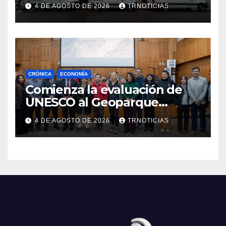
nuevas ambulancias para
4 DE AGOSTO DE 2026
TRNOTICIAS
Cauquenes y Sagrada Familia
CRÓNICA
ECONOMÍA
Comienza la evaluación de
UNESCO al Geoparque
Aspirante Pillanmapu en el
4 DE AGOSTO DE 2026
TRNOTICIAS
Maule