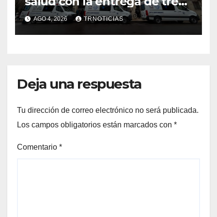
salud con la entrega de tres
nuevas ambulancias para
AGO 4, 2026
TRNOTICIAS
Cauquenes y Sagrada Familia
Deja una respuesta
Tu dirección de correo electrónico no será publicada.
Los campos obligatorios están marcados con
*
Comentario
*