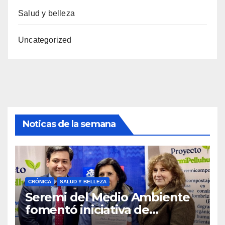
Salud y belleza
Uncategorized
Noticas de la semana
CRÓNICA
SALUD Y BELLEZA
Seremi del Medio Ambiente
fomentó iniciativa de
vermicompostaje domiciliario