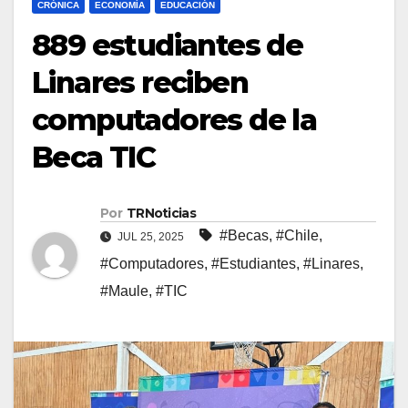
CRÓNICA
ECONOMÍA
EDUCACIÓN
889 estudiantes de
Linares reciben
computadores de la
Beca TIC
Por
TRNoticias
#Becas
,
#Chile
,
JUL 25, 2025
#Computadores
,
#Estudiantes
,
#Linares
,
#Maule
,
#TIC