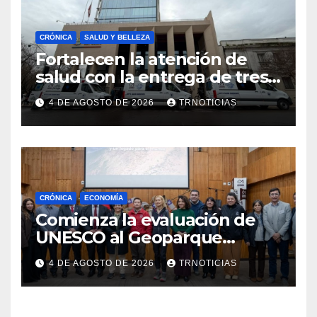
CRÓNICA
SALUD Y BELLEZA
Fortalecen la atención de
salud con la entrega de tres
nuevas ambulancias para
4 DE AGOSTO DE 2026
TRNOTICIAS
Cauquenes y Sagrada Familia
CRÓNICA
ECONOMÍA
Comienza la evaluación de
UNESCO al Geoparque
Aspirante Pillanmapu en el
4 DE AGOSTO DE 2026
TRNOTICIAS
Maule