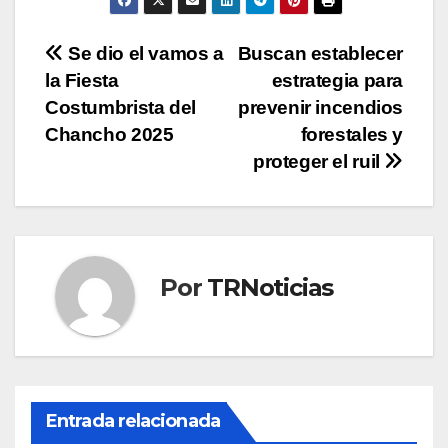
Navegación
Se dio el vamos a
Buscan establecer
la Fiesta
estrategia para
de
Costumbrista del
prevenir incendios
entradas
Chancho 2025
forestales y
proteger el ruil
Por
TRNoticias
Entrada relacionada