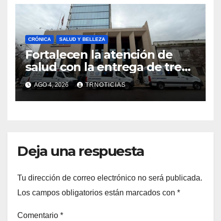
CRÓNICA
SALUD Y BELLEZA
Fortalecen la atención de
salud con la entrega de tres
nuevas ambulancias para
AGO 4, 2026
TRNOTICIAS
Cauquenes y Sagrada Familia
Deja una respuesta
Tu dirección de correo electrónico no será publicada.
Los campos obligatorios están marcados con
*
Comentario
*