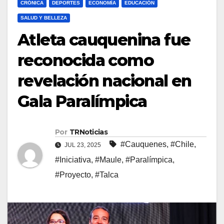
CRÓNICA
DEPORTES
ECONOMÍA
EDUCACIÓN
SALUD Y BELLEZA
Atleta cauquenina fue
reconocida como
revelación nacional en
Gala Paralímpica
Por
TRNoticias
#Cauquenes
,
#Chile
,
JUL 23, 2025
#Iniciativa
,
#Maule
,
#Paralímpica
,
#Proyecto
,
#Talca