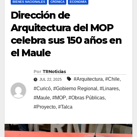
BIENES NACIONALES
CRÓNICA
ECONOMÍA
Dirección de
Arquitectura del MOP
celebra sus 150 años en
el Maule
Por
TRNoticias
#Arquitectura
,
#Chile
,
JUL 22, 2025
#Curicó
,
#Gobierno Regional
,
#Linares
,
#Maule
,
#MOP
,
#Obras Públicas
,
#Proyecto
,
#Talca