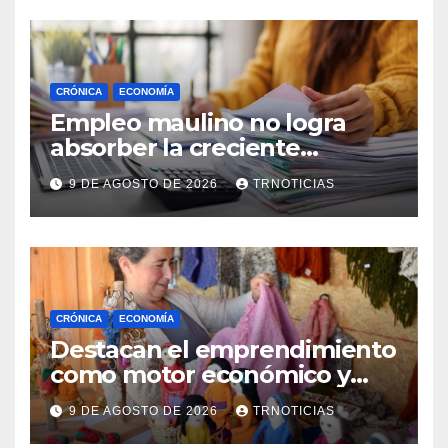
CRÓNICA
ECONOMÍA
Empleo maulino no logra
absorber la creciente
demanda por trabajo
9 DE AGOSTO DE 2026
TRNOTICIAS
CRÓNICA
ECONOMÍA
Destacan el emprendimiento
como motor económico y
anuncia fortalecer apoyos
9 DE AGOSTO DE 2026
TRNOTICIAS
para empleo autónomo