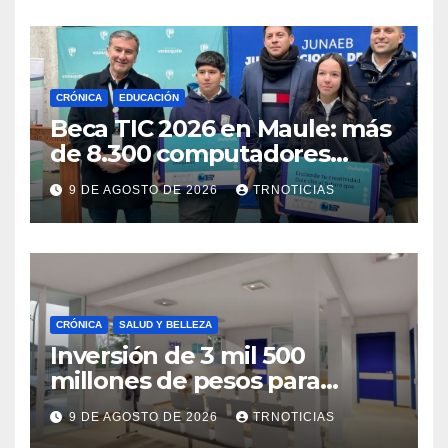
CRÓNICA
EDUCACIÓN
Beca TIC 2026 en Maule: más
de 8.300 computadores
están siendo entregados en
9 DE AGOSTO DE 2026
TRNOTICIAS
la región
CRÓNICA
SALUD Y BELLEZA
Inversión de 3 mil 500
millones de pesos para
mejorar el Cesfam
9 DE AGOSTO DE 2026
TRNOTICIAS
Astaburuaga