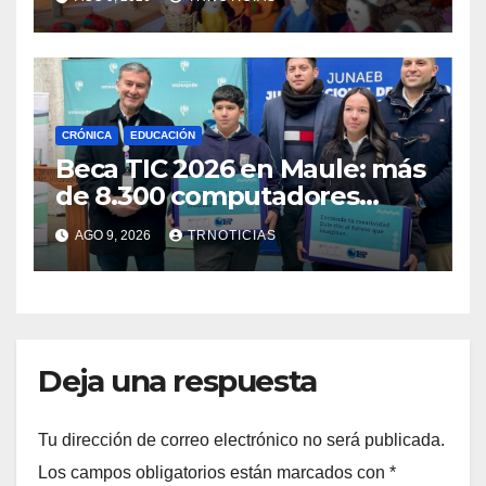
para empleo autónomo
CRÓNICA
EDUCACIÓN
Beca TIC 2026 en Maule: más
de 8.300 computadores
están siendo entregados en
AGO 9, 2026
TRNOTICIAS
la región
Deja una respuesta
Tu dirección de correo electrónico no será publicada.
Los campos obligatorios están marcados con
*