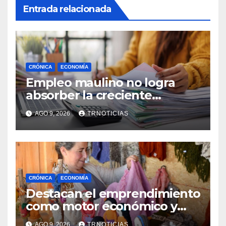
Entrada relacionada
CRÓNICA
ECONOMÍA
Empleo maulino no logra
absorber la creciente
demanda por trabajo
AGO 9, 2026
TRNOTICIAS
CRÓNICA
ECONOMÍA
Destacan el emprendimiento
como motor económico y
anuncia fortalecer apoyos
AGO 9, 2026
TRNOTICIAS