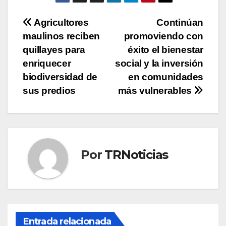
Navegación
Agricultores
Continúan
maulinos reciben
promoviendo con
de
quillayes para
éxito el bienestar
entradas
enriquecer
social y la inversión
biodiversidad de
en comunidades
sus predios
más vulnerables
Por
TRNoticias
Entrada relacionada