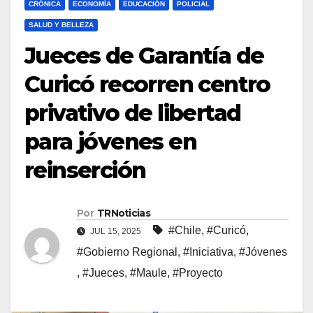
CRÓNICA
ECONOMÍA
EDUCACIÓN
POLICIAL
SALUD Y BELLEZA
Jueces de Garantía de
Curicó recorren centro
privativo de libertad
para jóvenes en
reinserción
Por
TRNoticias
#Chile
,
#Curicó
,
JUL 15, 2025
#Gobierno Regional
,
#Iniciativa
,
#Jóvenes
,
#Jueces
,
#Maule
,
#Proyecto