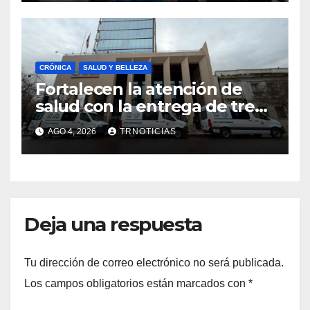
emprendimiento
CRÓNICA
SALUD Y BELLEZA
Fortalecen la atención de
salud con la entrega de tres
nuevas ambulancias para
AGO 4, 2026
TRNOTICIAS
Cauquenes y Sagrada Familia
Deja una respuesta
Tu dirección de correo electrónico no será publicada.
Los campos obligatorios están marcados con
*