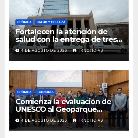
CRÓNICA
SALUD Y BELLEZA
Fortalecen la atención de
salud con la entrega de tres
nuevas ambulancias para
4 DE AGOSTO DE 2026
TRNOTICIAS
Cauquenes y Sagrada Familia
CRÓNICA
ECONOMÍA
Comienza la evaluación de
UNESCO al Geoparque
Aspirante Pillanmapu en el
4 DE AGOSTO DE 2026
TRNOTICIAS
Maule