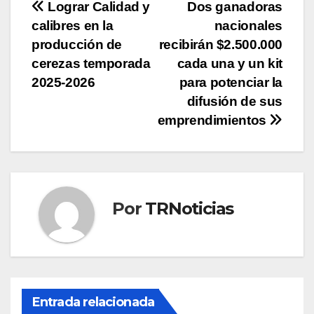
Navegación
Lograr Calidad y
Dos ganadoras
calibres en la
nacionales
de
producción de
recibirán $2.500.000
entradas
cerezas temporada
cada una y un kit
2025-2026
para potenciar la
difusión de sus
emprendimientos
Por
TRNoticias
Entrada relacionada