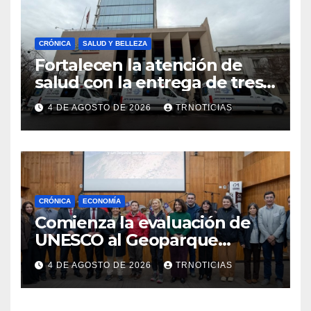
CRÓNICA
SALUD Y BELLEZA
Fortalecen la atención de
salud con la entrega de tres
nuevas ambulancias para
4 DE AGOSTO DE 2026
TRNOTICIAS
Cauquenes y Sagrada Familia
CRÓNICA
ECONOMÍA
Comienza la evaluación de
UNESCO al Geoparque
Aspirante Pillanmapu en el
4 DE AGOSTO DE 2026
TRNOTICIAS
Maule