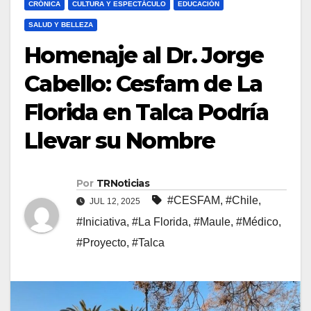
CRÓNICA
CULTURA Y ESPECTÁCULO
EDUCACIÓN
SALUD Y BELLEZA
Homenaje al Dr. Jorge
Cabello: Cesfam de La
Florida en Talca Podría
Llevar su Nombre
Por
TRNoticias
#CESFAM
,
#Chile
,
JUL 12, 2025
#Iniciativa
,
#La Florida
,
#Maule
,
#Médico
,
#Proyecto
,
#Talca