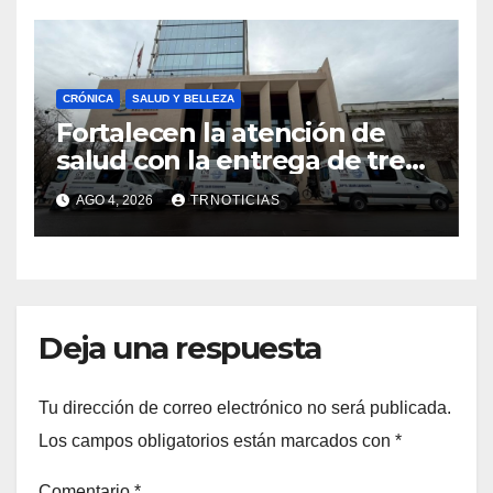
emprendimiento
CRÓNICA
SALUD Y BELLEZA
Fortalecen la atención de
salud con la entrega de tres
nuevas ambulancias para
AGO 4, 2026
TRNOTICIAS
Cauquenes y Sagrada Familia
Deja una respuesta
Tu dirección de correo electrónico no será publicada.
Los campos obligatorios están marcados con
*
Comentario
*