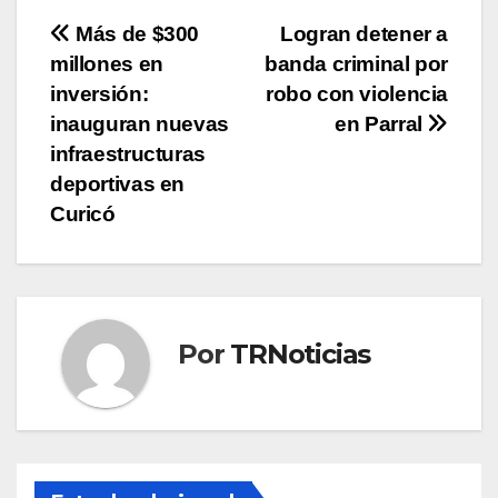
Navegación
Más de $300
Logran detener a
millones en
banda criminal por
de
inversión:
robo con violencia
entradas
inauguran nuevas
en Parral
infraestructuras
deportivas en
Curicó
Por
TRNoticias