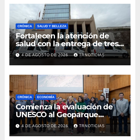
CRÓNICA
SALUD Y BELLEZA
Fortalecen la atención de
salud con la entrega de tres
nuevas ambulancias para
4 DE AGOSTO DE 2026
TRNOTICIAS
Cauquenes y Sagrada Familia
CRÓNICA
ECONOMÍA
Comienza la evaluación de
UNESCO al Geoparque
Aspirante Pillanmapu en el
4 DE AGOSTO DE 2026
TRNOTICIAS
Maule