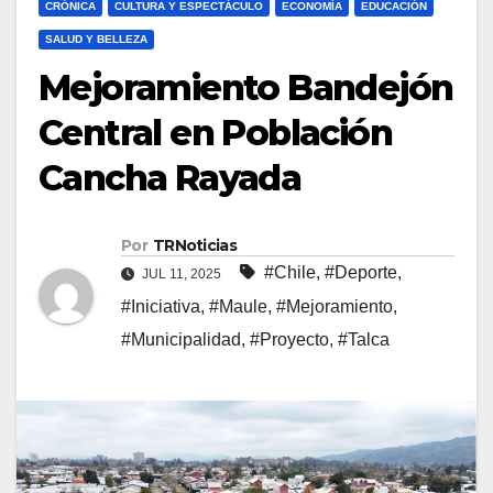
CRÓNICA
CULTURA Y ESPECTÁCULO
ECONOMÍA
EDUCACIÓN
SALUD Y BELLEZA
Mejoramiento Bandejón
Central en Población
Cancha Rayada
Por
TRNoticias
#Chile
,
#Deporte
,
JUL 11, 2025
#Iniciativa
,
#Maule
,
#Mejoramiento
,
#Municipalidad
,
#Proyecto
,
#Talca