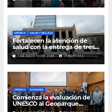
impacto en la hotelería y el
emprendimiento
CRÓNICA
SALUD Y BELLEZA
Fortalecen la atención de
salud con la entrega de tres
nuevas ambulancias para
4 DE AGOSTO DE 2026
TRNOTICIAS
Cauquenes y Sagrada Familia
CRÓNICA
ECONOMÍA
Comienza la evaluación de
UNESCO al Geoparque
Aspirante Pillanmapu en el