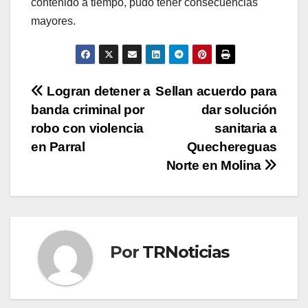
contenido a tiempo, pudo tener consecuencias
mayores.
Navegación
Logran detener a
Sellan acuerdo para
banda criminal por
dar solución
de
robo con violencia
sanitaria a
entradas
en Parral
Quechereguas
Norte en Molina
Por
TRNoticias