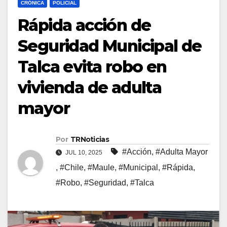
CRÓNICA
POLICIAL
Rápida acción de
Seguridad Municipal de
Talca evita robo en
vivienda de adulta
mayor
Por
TRNoticias
#Acción
,
#Adulta Mayor
JUL 10, 2025
,
#Chile
,
#Maule
,
#Municipal
,
#Rápida
,
#Robo
,
#Seguridad
,
#Talca