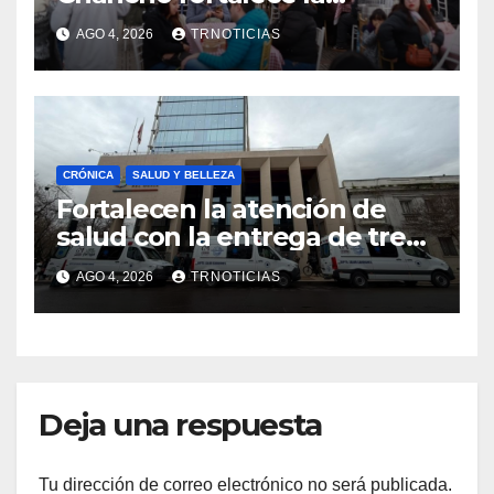
economía local con positivo
AGO 4, 2026
TRNOTICIAS
impacto en la hotelería y el
emprendimiento
CRÓNICA
SALUD Y BELLEZA
Fortalecen la atención de
salud con la entrega de tres
nuevas ambulancias para
AGO 4, 2026
TRNOTICIAS
Cauquenes y Sagrada Familia
Deja una respuesta
Tu dirección de correo electrónico no será publicada.