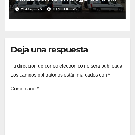
nuevas ambulancias para
AGO 4, 2026
TRNOTICIAS
Cauquenes y Sagrada Familia
Deja una respuesta
Tu dirección de correo electrónico no será publicada.
Los campos obligatorios están marcados con
*
Comentario
*