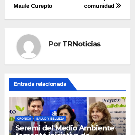
entradas
Maule Curepto
comunidad
Por
TRNoticias
Entrada relacionada
CRÓNICA
SALUD Y BELLEZA
Seremi del Medio Ambiente