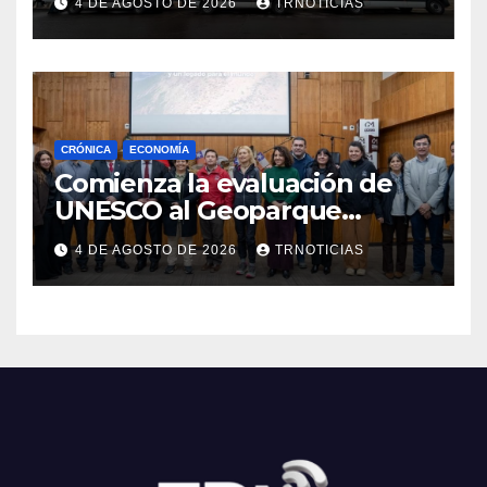
4 DE AGOSTO DE 2026
TRNOTICIAS
Cauquenes y Sagrada Familia
CRÓNICA
ECONOMÍA
Comienza la evaluación de
UNESCO al Geoparque
Aspirante Pillanmapu en el
4 DE AGOSTO DE 2026
TRNOTICIAS
Maule