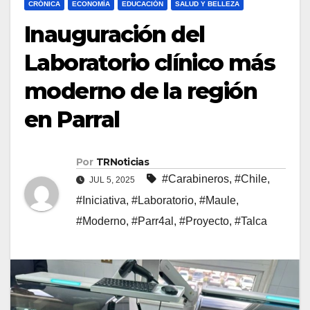
CRÓNICA
ECONOMÍA
EDUCACIÓN
SALUD Y BELLEZA
Inauguración del
Laboratorio clínico más
moderno de la región
en Parral
Por
TRNoticias
#Carabineros
,
#Chile
,
JUL 5, 2025
#Iniciativa
,
#Laboratorio
,
#Maule
,
#Moderno
,
#Parr4al
,
#Proyecto
,
#Talca