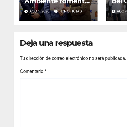
Ambiente fomentó
del 
iniciativa de
fort
AGO 4, 2026
TRNOTICIAS
AGO 4
vermicompostaje
econ
domiciliario en
posi
Pelluhue
la ho
emp
Deja una respuesta
Tu dirección de correo electrónico no será publicada.
Comentario
*