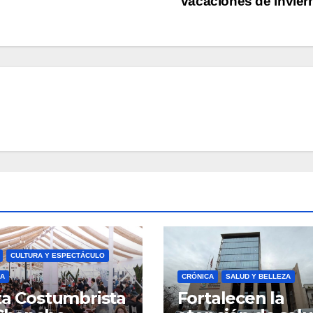
vacaciones de invie
CULTURA Y ESPECTÁCULO
A
CRÓNICA
SALUD Y BELLEZA
ta Costumbrista
Fortalecen la