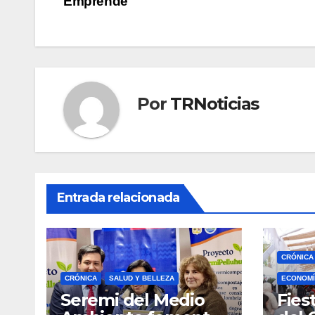
Emprende
de
entradas
Por
TRNoticias
Entrada relacionada
CRÓNICA
CRÓNICA
SALUD Y BELLEZA
ECONOMÍ
Seremi del Medio
Fies