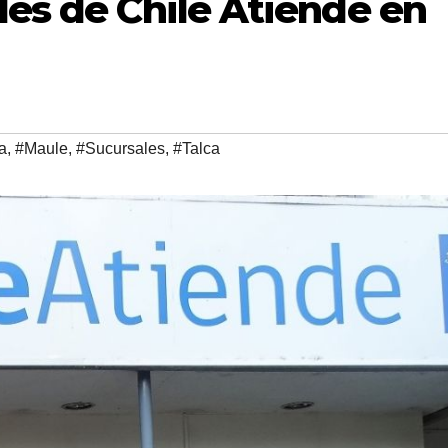
les de Chile Atiende en
va
,
#Maule
,
#Sucursales
,
#Talca