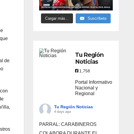
Cargar más...
Suscríbete
ue
 que
Tu Región
al de
Noticias
no
1,758
Portal Informativo
Nacional y
 con
Regional
de
illa,
Tu Región Noticias
4 days ago
PARRAL: CARABINEROS
stros
COLABORA DURANTE EL