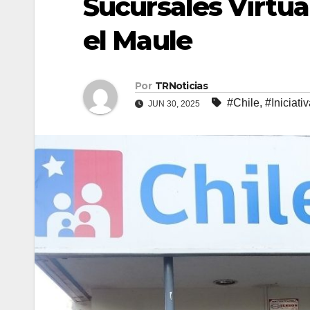
Sucursales Virtua
el Maule
Por
TRNoticias
#Chile
,
#Iniciati
JUN 30, 2025