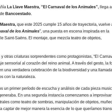
añía
La Llave Maestra, “El Carnaval de los Animales”,
llega a
 de
Bancoestado
.
 Maestra,
que este 2025 cumple 15 años de trayectoria, vuelve 
naval de los Animales
”, una puesta en escena inspirada en la
le Saint-Saëns. El montaje, que mezcla teatro de objetos,
s y otras criaturas sorprendentes como protagonistas, “El Carna
e sensorial al corazón del reino animal. A través del gesto, la 
 en una verdadera celebración de la biodiversidad y una llamad
s con la naturaleza.
os un primer período de escucha y análisis de cada pieza music
 generaba. En una segunda instancia comenzamos a improvisar
eatrales como teatro de sombras, manipulación de objetos, muñe
ía captar de mejor manera la esencia de lo que queríamos transm