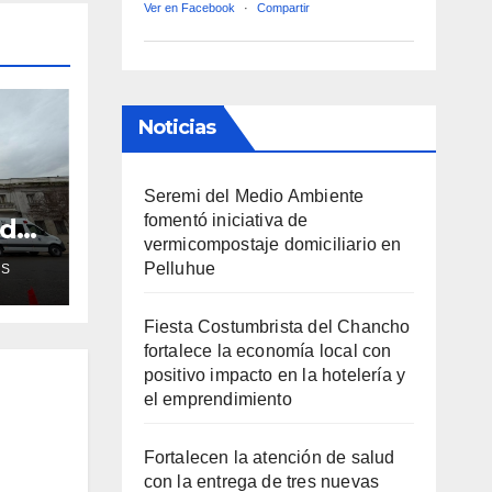
Ver en Facebook
·
Compartir
Noticias
Seremi del Medio Ambiente
fomentó iniciativa de
ud
vermicompostaje domiciliario en
de
Pelluhue
AS
ra
Fiesta Costumbrista del Chancho
fortalece la economía local con
positivo impacto en la hotelería y
el emprendimiento
Fortalecen la atención de salud
con la entrega de tres nuevas