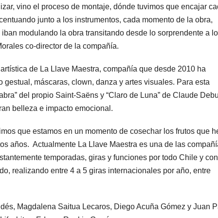
lizar, vino el proceso de montaje, dónde tuvimos que encajar c
centuando junto a los instrumentos, cada momento de la obra,
iban modulando la obra transitando desde lo sorprendente a lo
Morales co-director de la compañía.
 artística de La Llave Maestra, compañía que desde 2010 ha
 gestual, máscaras, clown, danza y artes visuales. Para esta
bra” del propio Saint-Saëns y “Claro de Luna” de Claude Debu
ran belleza e impacto emocional.
ntimos que estamos en un momento de cosechar los frutos que 
tos años. Actualmente La Llave Maestra es una de las compañí
stantemente temporadas, giras y funciones por todo Chile y co
do, realizando entre 4 a 5 giras internacionales por año, entre
aldés, Magdalena Saitua Lecaros, Diego Acuña Gómez y Juan P