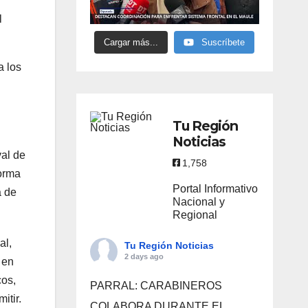
l
Cargar más...
Suscríbete
a los
Tu Región
Noticias
val de
1,758
forma
Portal Informativo
a de
Nacional y
Regional
al,
Tu Región Noticias
2 days ago
 en
cos,
PARRAL: CARABINEROS
itir.
COLABORA DURANTE EL