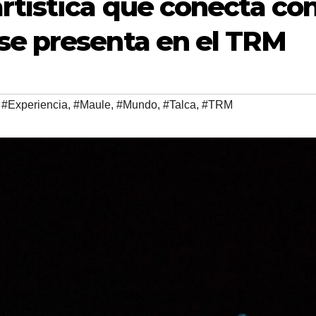
rtística que conecta co
se presenta en el TRM
,
#Experiencia
,
#Maule
,
#Mundo
,
#Talca
,
#TRM