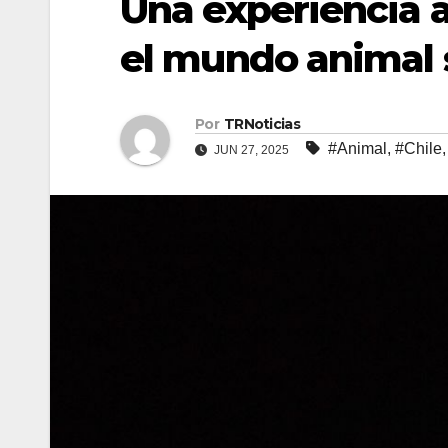
Una experiencia a
el mundo animal 
Por
TRNoticias
#Animal
,
#Chile
JUN 27, 2025