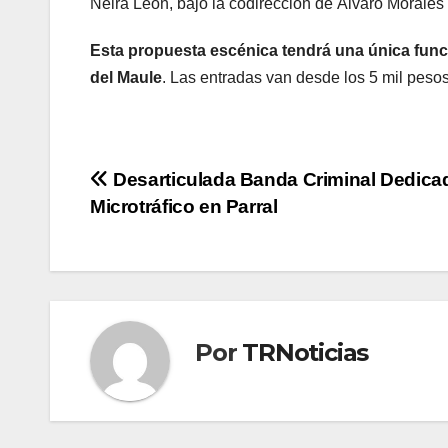
Neira León, bajo la codirección de Álvaro Morales 
Esta propuesta escénica tendrá una única funció
del Maule
. Las entradas van desde los 5 mil peso
Navegación
Desarticulada Banda Criminal Dedicad
Microtráfico en Parral
de
entradas
Por
TRNoticias