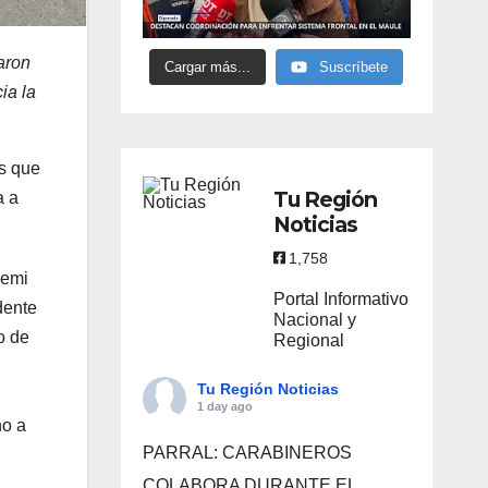
aron
Cargar más...
Suscríbete
ia la
as que
Tu Región
a a
Noticias
1,758
remi
Portal Informativo
dente
Nacional y
o de
Regional
Tu Región Noticias
1 day ago
no a
PARRAL: CARABINEROS
COLABORA DURANTE EL