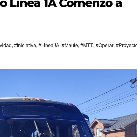
do Linea 1A Comenzó a
vidad
,
#Iniciativa
,
#Linea !A
,
#Maule
,
#MTT
,
#Operar
,
#Proyect