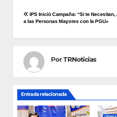
Navegación
IPS Inició Campaña: “Si te Necesitan,
a las Personas Mayores con la PGU»
de
entradas
Por
TRNoticias
Entrada relacionada
CRÓNICA