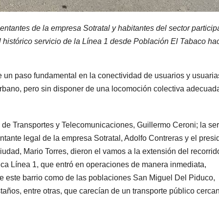
ntantes de la empresa Sotratal y habitantes del sector particip
l histórico servicio de la Línea 1 desde Población El Tabaco hac
e un paso fundamental en la conectividad de usuarios y usuari
urbano, pero sin disponer de una locomoción colectiva adecuad
mi de Transportes y Telecomunicaciones, Guillermo Ceroni; la se
ntante legal de la empresa Sotratal, Adolfo Contreras y el presi
udad, Mario Torres, dieron el vamos a la extensión del recorrid
ica Línea 1, que entró en operaciones de manera inmediata,
de este barrio como de las poblaciones San Miguel Del Piduco,
años, entre otras, que carecían de un transporte público cerca