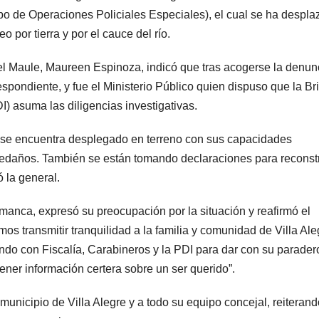
o de Operaciones Policiales Especiales), el cual se ha despl
o por tierra y por el cauce del río.
el Maule, Maureen Espinoza, indicó que tras acogerse la denun
espondiente, y fue el Ministerio Público quien dispuso que la B
I) asuma las diligencias investigativas.
 se encuentra desplegado en terreno con sus capacidades
 aledaños. También se están tomando declaraciones para reconstr
 la general.
anca, expresó su preocupación por la situación y reafirmó el
s transmitir tranquilidad a la familia y comunidad de Villa Ale
ndo con Fiscalía, Carabineros y la PDI para dar con su parader
ener información certera sobre un ser querido”.
municipio de Villa Alegre y a todo su equipo concejal, reiterand