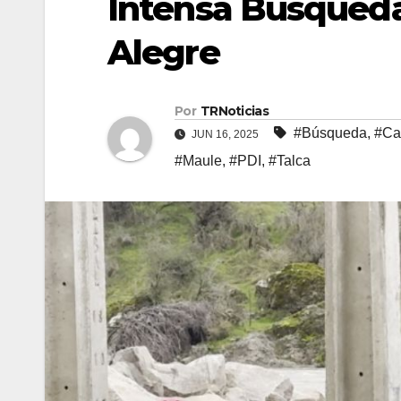
Intensa Búsqueda 
Alegre
Por
TRNoticias
#Búsqueda
,
#Ca
JUN 16, 2025
#Maule
,
#PDI
,
#Talca