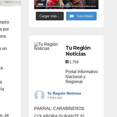
Cargar más...
Suscríbete
mplio
a por
una.
Tu Región
a un
Noticias
1,758
la
Portal Informativo
Nacional y
Regional
na
ría
Tu Región Noticias
4 days ago
PARRAL: CARABINEROS
o, se
COLABORA DURANTE EL