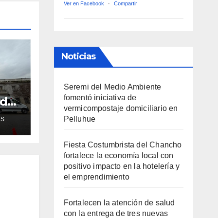
Ver en Facebook
·
Compartir
Noticias
Seremi del Medio Ambiente
fomentó iniciativa de
ud
vermicompostaje domiciliario en
de
Pelluhue
AS
ra
Fiesta Costumbrista del Chancho
fortalece la economía local con
positivo impacto en la hotelería y
el emprendimiento
Fortalecen la atención de salud
con la entrega de tres nuevas