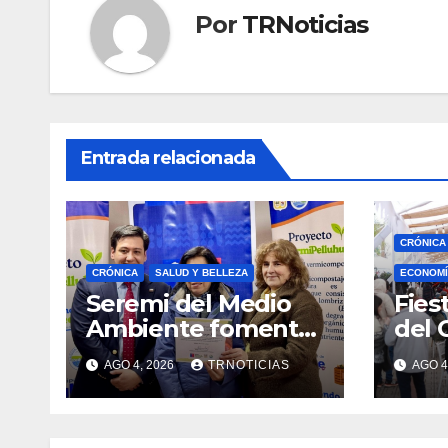
Por
TRNoticias
Entrada relacionada
CRÓNICA
CRÓNICA
SALUD Y BELLEZA
ECONOMÍ
Seremi del Medio
Fies
Ambiente fomentó
del 
iniciativa de
fort
AGO 4, 2026
TRNOTICIAS
AGO 4
vermicompostaje
econ
domiciliario en
posi
Pelluhue
la ho