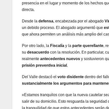
presencia en el lugar y momento de los hechos que
directa.
Desde la
defensa
, encabezada por el abogado
Vi
un debido proceso. El abogado argumentó que
es
que ahora permiten un análisis más amplio del cas
Por otro lado, la
Fiscalía
y la
parte querellante
, r
su
desacuerdo
con la resolución. En particular, 
realmente
antecedentes nuevos
y sostuvieron q
prisión preventiva inicial
.
Del Valle destacó el
voto disidente
dentro del fal
sustancialmente los argumentos para mantener 
«Estamos tranquilos con que la nueva cautelar sea 
salir de su domicilio. Esto resguarda la segurida
la tranquilidad de que estos antecedentes serán des