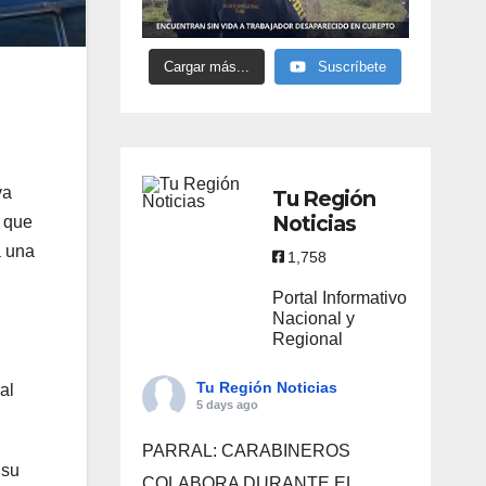
Cargar más...
Suscríbete
va
Tu Región
Noticias
n que
a una
1,758
Portal Informativo
Nacional y
Regional
Tu Región Noticias
al
5 days ago
PARRAL: CARABINEROS
 su
COLABORA DURANTE EL