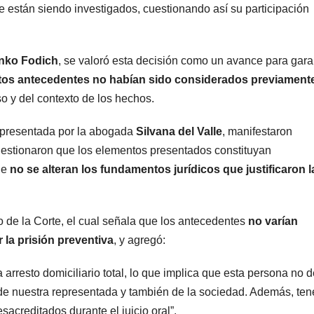
 están siendo investigados, cuestionando así su participación
nko Fodich
, se valoró esta decisión como un avance para gara
tos antecedentes no habían sido considerados previament
o y del contexto de los hechos.
epresentada por la abogada
Silvana del Valle
, manifestaron
cuestionaron que los elementos presentados constituyan
ue
no se alteran los fundamentos jurídicos que justificaron l
lo de la Corte, el cual señala que los antecedentes
no varían
la prisión preventiva
, y agregó:
arresto domiciliario total, lo que implica que esta persona no 
d de nuestra representada y también de la sociedad. Además, te
acreditados durante el juicio oral”.