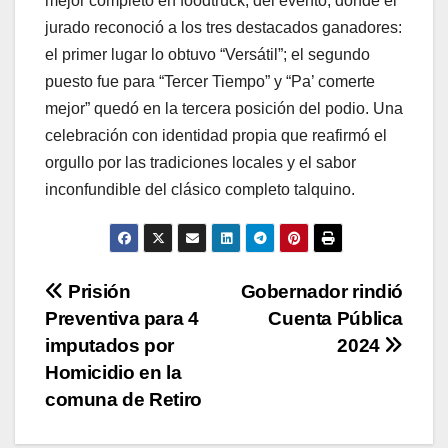
mejor completo en foodtruck, del evento, donde el
jurado reconoció a los tres destacados ganadores:
el primer lugar lo obtuvo “Versátil”; el segundo
puesto fue para “Tercer Tiempo” y “Pa’ comerte
mejor” quedó en la tercera posición del podio. Una
celebración con identidad propia que reafirmó el
orgullo por las tradiciones locales y el sabor
inconfundible del clásico completo talquino.
Navegación
Prisión
Gobernador rindió
Preventiva para 4
Cuenta Pública
de
imputados por
2024
entradas
Homicidio en la
comuna de Retiro