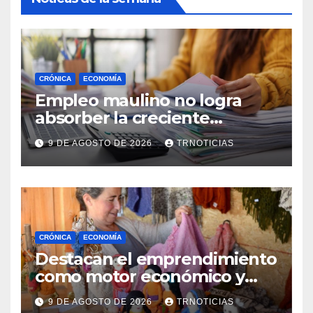
CRÓNICA
ECONOMÍA
Empleo maulino no logra
absorber la creciente
demanda por trabajo
9 DE AGOSTO DE 2026
TRNOTICIAS
CRÓNICA
ECONOMÍA
Destacan el emprendimiento
como motor económico y
anuncia fortalecer apoyos
9 DE AGOSTO DE 2026
TRNOTICIAS
para empleo autónomo