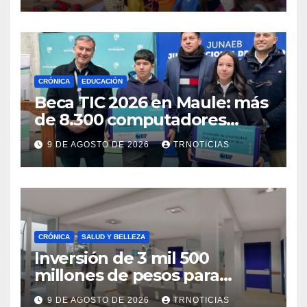
CRÓNICA
EDUCACIÓN
Beca TIC 2026 en Maule: más
de 8.300 computadores
están siendo entregados en
9 DE AGOSTO DE 2026
TRNOTICIAS
la región
CRÓNICA
SALUD Y BELLEZA
Inversión de 3 mil 500
millones de pesos para
mejorar el Cesfam
9 DE AGOSTO DE 2026
TRNOTICIAS