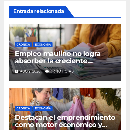
Entrada relacionada
CRÓNICA
ECONOMÍA
Empleo maulino no logra
absorber la creciente
demanda por trabajo
AGO 9, 2026
TRNOTICIAS
CRÓNICA
ECONOMÍA
Destacan el emprendimiento
como motor económico y