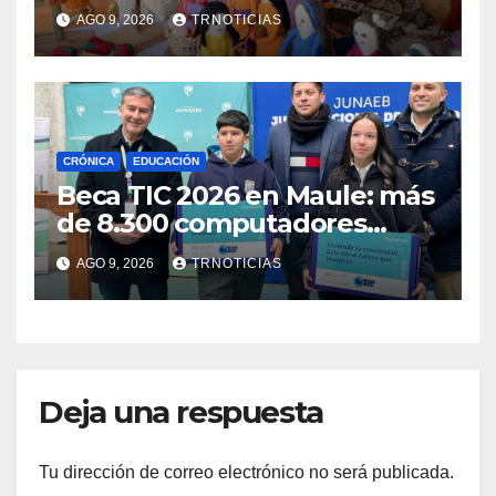
anuncia fortalecer apoyos
AGO 9, 2026
TRNOTICIAS
para empleo autónomo
CRÓNICA
EDUCACIÓN
Beca TIC 2026 en Maule: más
de 8.300 computadores
están siendo entregados en
AGO 9, 2026
TRNOTICIAS
la región
Deja una respuesta
Tu dirección de correo electrónico no será publicada.