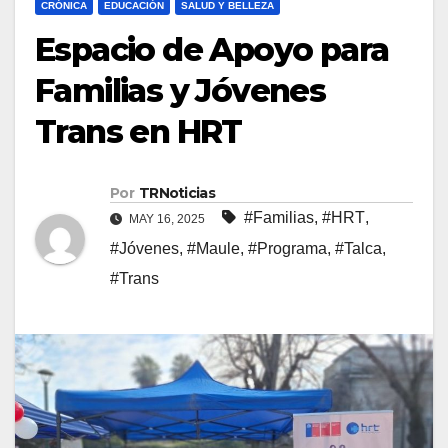
CRÓNICA
EDUCACIÓN
SALUD Y BELLEZA
Espacio de Apoyo para
Familias y Jóvenes
Trans en HRT
Por
TRNoticias
#Familias
,
#HRT
,
MAY 16, 2025
#Jóvenes
,
#Maule
,
#Programa
,
#Talca
,
#Trans