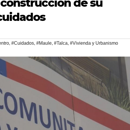
 construcción de su
cuidados
ntro
,
#Cuidados
,
#Maule
,
#Talca
,
#Vivienda y Urbanismo