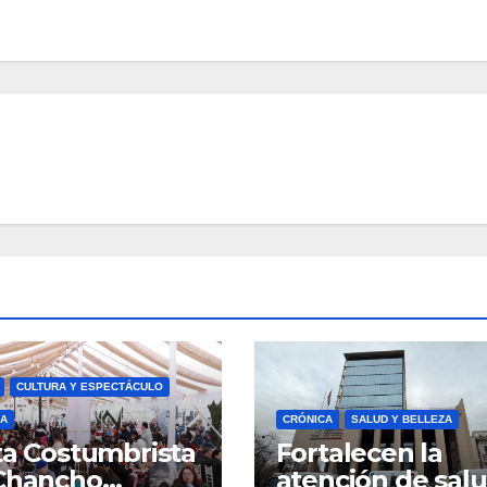
CULTURA Y ESPECTÁCULO
A
CRÓNICA
SALUD Y BELLEZA
ta Costumbrista
Fortalecen la
Chancho
atención de sal