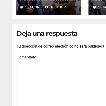
iniciativa de
fort
AGO 4, 2026
TRNOTICIAS
AGO 4
vermicompostaje
econ
domiciliario en
posi
Pelluhue
la ho
emp
Deja una respuesta
Tu dirección de correo electrónico no será publicada.
Comentario
*