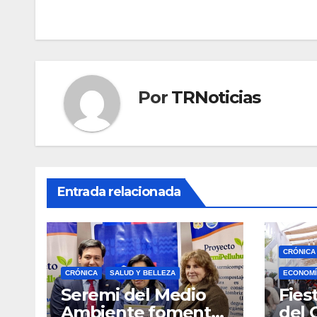
entradas
Por
TRNoticias
Entrada relacionada
CRÓNICA
CRÓNICA
SALUD Y BELLEZA
ECONOMÍ
Seremi del Medio
Fies
Ambiente fomentó
del 