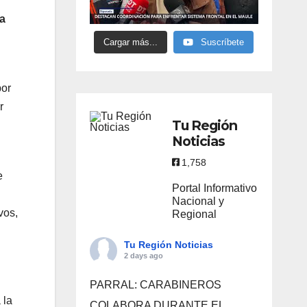
la
Cargar más...
Suscríbete
por
r
Tu Región
Noticias
1,758
e
Portal Informativo
Nacional y
vos,
Regional
Tu Región Noticias
2 days ago
PARRAL: CARABINEROS
 la
COLABORA DURANTE EL