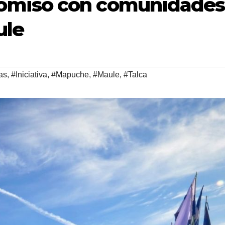
omiso con comunidades
ule
as
,
#Iniciativa
,
#Mapuche
,
#Maule
,
#Talca