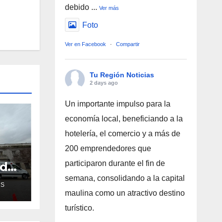
debido
...
Ver más
Foto
Ver en Facebook
·
Compartir
Tu Región Noticias
2 days ago
Un importante impulso para la
economía local, beneficiando a la
hotelería, el comercio y a más de
200 emprendedores que
participaron durante el fin de
ud
de
semana, consolidando a la capital
AS
maulina como un atractivo destino
ra
turístico.