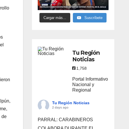
rollo
Cargar más...
Suscríbete
os
el
Tu Región
Noticias
1,758
Portal Informativo
ieron
Nacional y
Regional
lpún,
Tu Región Noticias
2 days ago
rme,
n de
PARRAL: CARABINEROS
COLABORA DURANTE EL