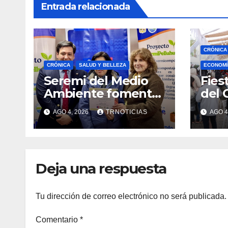
Entrada relacionada
CRÓNICA
CRÓNICA
SALUD Y BELLEZA
ECONOMÍ
Seremi del Medio
Fies
Ambiente fomentó
del 
iniciativa de
fort
AGO 4, 2026
TRNOTICIAS
AGO 4
vermicompostaje
econ
domiciliario en
posi
Pelluhue
la ho
emp
Deja una respuesta
Tu dirección de correo electrónico no será publicada.
Comentario
*