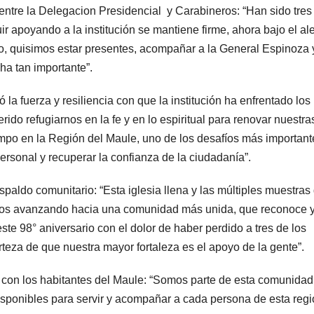
entre la Delegacion Presidencial y Carabineros: “Han sido tres
r apoyando a la institución se mantiene firme, ahora bajo el al
so, quisimos estar presentes, acompañar a la General Espinoza 
ha tan importante”.
la fuerza y resiliencia con que la institución ha enfrentado los
do refugiarnos en la fe y en lo espiritual para renovar nuestra
iempo en la Región del Maule, uno de los desafíos más importan
personal y recuperar la confianza de la ciudadanía”.
espaldo comunitario: “Esta iglesia llena y las múltiples muestras
amos avanzando hacia una comunidad más unida, que reconoce 
te 98° aniversario con el dolor de haber perdido a tres de los
rteza de que nuestra mayor fortaleza es el apoyo de la gente”.
ón con los habitantes del Maule: “Somos parte de esta comunidad
isponibles para servir y acompañar a cada persona de esta regi