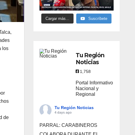
Cargar más...
Suscríbete
Talca,
dades
 los
Tu Región
Noticias
1,758
Portal Informativo
Nacional y
por
Regional
echos
Tu Región Noticias
4 days ago
d de
PARRAL: CARABINEROS
COLABORA DURANTE EL