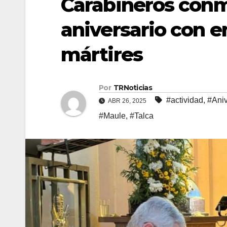
Carabineros con
aniversario con 
mártires
Por
TRNoticias
#actividad
,
#Aniv
ABR 26, 2025
#Maule
,
#Talca