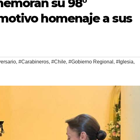
memoran su 98°
emotivo homenaje a sus
ersario
,
#Carabineros
,
#Chile
,
#Gobierno Regional
,
#Iglesia
,