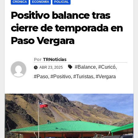
CRÓNICA
ECONOMÍA
POLICIAL
Positivo balance tras
cierre de temporada en
Paso Vergara
Por
TRNoticias
#Balance
,
#Curicó
,
ABR 23, 2025
#Paso
,
#Positivo
,
#Turistas
,
#Vergara