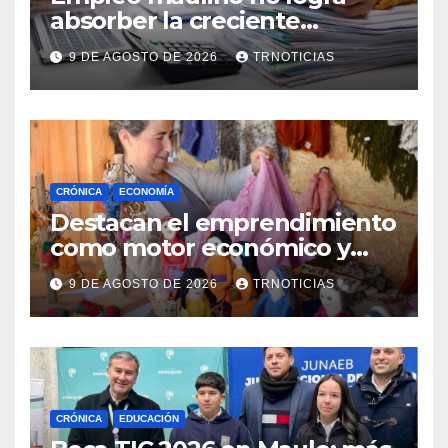
absorber la creciente
demanda por trabajo
9 DE AGOSTO DE 2026
TRNOTICIAS
CRÓNICA
ECONOMÍA
Destacan el emprendimiento
como motor económico y
anuncia fortalecer apoyos
9 DE AGOSTO DE 2026
TRNOTICIAS
para empleo autónomo
CRÓNICA
EDUCACIÓN