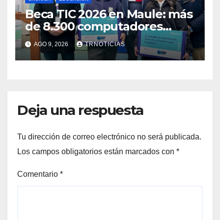
Beca TIC 2026 en Maule: más
de 8.300 computadores
están siendo entregados en
AGO 9, 2026
TRNOTICIAS
la región
Deja una respuesta
Tu dirección de correo electrónico no será publicada.
Los campos obligatorios están marcados con
*
Comentario
*