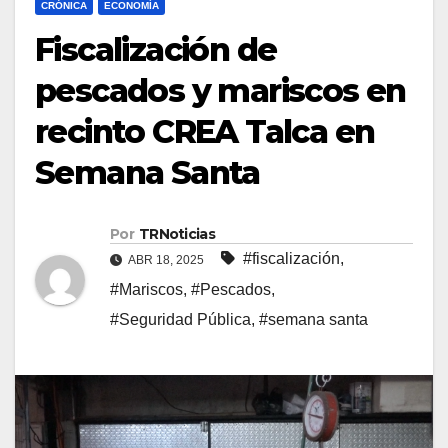
CRÓNICA
ECONOMÍA
Fiscalización de
pescados y mariscos en
recinto CREA Talca en
Semana Santa
Por
TRNoticias
#fiscalización
,
ABR 18, 2025
#Mariscos
,
#Pescados
,
#Seguridad Pública
,
#semana santa