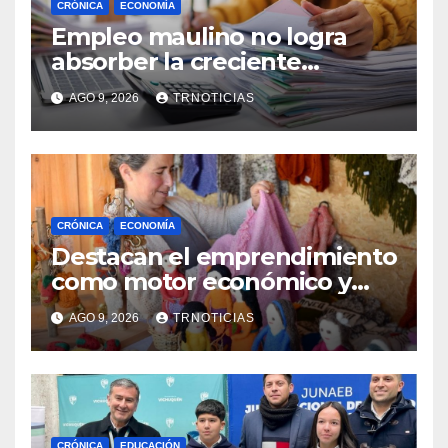
CRÓNICA
ECONOMÍA
Empleo maulino no logra
absorber la creciente
demanda por trabajo
AGO 9, 2026
TRNOTICIAS
CRÓNICA
ECONOMÍA
Destacan el emprendimiento
como motor económico y
anuncia fortalecer apoyos
AGO 9, 2026
TRNOTICIAS
para empleo autónomo
CRÓNICA
EDUCACIÓN