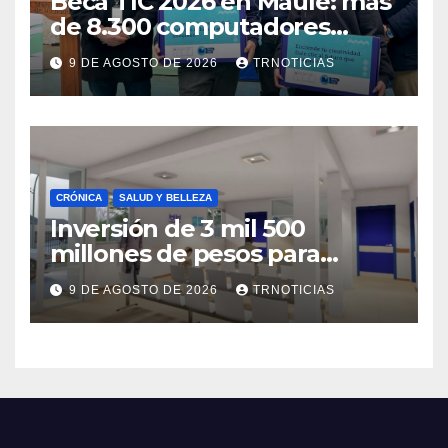
Beca TIC 2026 en Maule: más
de 8.300 computadores
están siendo entregados en
9 DE AGOSTO DE 2026
TRNOTICIAS
la región
CRÓNICA
SALUD Y BELLEZA
Inversión de 3 mil 500
millones de pesos para
mejorar el Cesfam
9 DE AGOSTO DE 2026
TRNOTICIAS
Astaburuaga