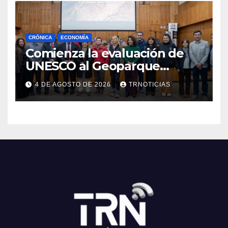
CRÓNICA
ECONOMÍA
Comienza la evaluación de
UNESCO al Geoparque
Aspirante Pillanmapu en el
4 DE AGOSTO DE 2026
TRNOTICIAS
Maule