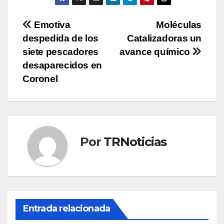
Navegación
Emotiva
Moléculas
despedida de los
Catalizadoras un
de
siete pescadores
avance químico
entradas
desaparecidos en
Coronel
Por
TRNoticias
Entrada relacionada