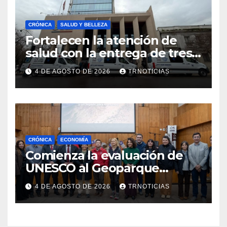
CRÓNICA
SALUD Y BELLEZA
Fortalecen la atención de
salud con la entrega de tres
nuevas ambulancias para
4 DE AGOSTO DE 2026
TRNOTICIAS
Cauquenes y Sagrada Familia
CRÓNICA
ECONOMÍA
Comienza la evaluación de
UNESCO al Geoparque
Aspirante Pillanmapu en el
4 DE AGOSTO DE 2026
TRNOTICIAS
Maule