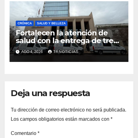
CRÓNICA
SALUD Y BELLEZA
Fortalecen la atención de
salud con la entrega de tres
nuevas ambulancias para
AGO 4, 2026
TRNOTICIAS
Cauquenes y Sagrada Familia
Deja una respuesta
Tu dirección de correo electrónico no será publicada.
Los campos obligatorios están marcados con
*
Comentario
*