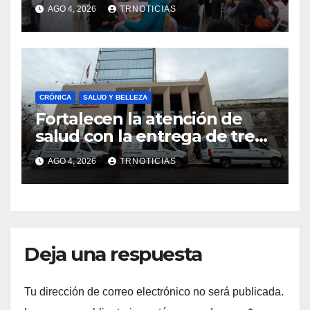
economía local con positivo
AGO 4, 2026
TRNOTICIAS
impacto en la hotelería y el
emprendimiento
CRÓNICA
SALUD Y BELLEZA
Fortalecen la atención de
salud con la entrega de tres
nuevas ambulancias para
AGO 4, 2026
TRNOTICIAS
Cauquenes y Sagrada Familia
Deja una respuesta
Tu dirección de correo electrónico no será publicada.