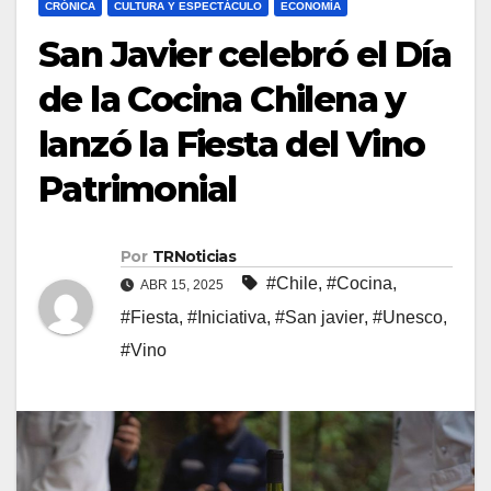
CRÓNICA
CULTURA Y ESPECTÁCULO
ECONOMÍA
San Javier celebró el Día
de la Cocina Chilena y
lanzó la Fiesta del Vino
Patrimonial
Por
TRNoticias
#Chile
,
#Cocina
,
ABR 15, 2025
#Fiesta
,
#Iniciativa
,
#San javier
,
#Unesco
,
#Vino