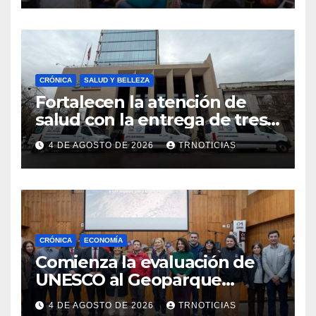
emprendimiento
CRÓNICA
SALUD Y BELLEZA
Fortalecen la atención de
salud con la entrega de tres
nuevas ambulancias para
4 DE AGOSTO DE 2026
TRNOTICIAS
Cauquenes y Sagrada Familia
CRÓNICA
ECONOMÍA
Comienza la evaluación de
UNESCO al Geoparque
Aspirante Pillanmapu en el
4 DE AGOSTO DE 2026
TRNOTICIAS
Maule