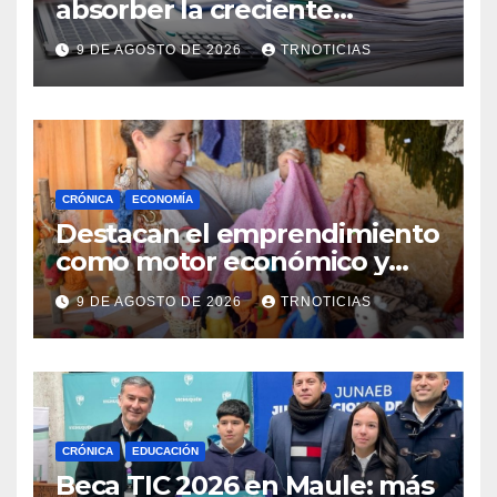
absorber la creciente
demanda por trabajo
9 DE AGOSTO DE 2026
TRNOTICIAS
CRÓNICA
ECONOMÍA
Destacan el emprendimiento
como motor económico y
anuncia fortalecer apoyos
9 DE AGOSTO DE 2026
TRNOTICIAS
para empleo autónomo
CRÓNICA
EDUCACIÓN
Beca TIC 2026 en Maule: más