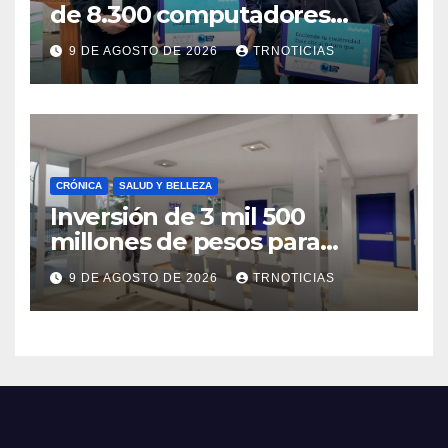
de 8.300 computadores
están siendo entregados en
9 DE AGOSTO DE 2026
TRNOTICIAS
la región
CRÓNICA
SALUD Y BELLEZA
Inversión de 3 mil 500
millones de pesos para
mejorar el Cesfam
9 DE AGOSTO DE 2026
TRNOTICIAS
Astaburuaga