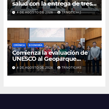
salud con la entrega de tres
nuevas ambulancias para
4 DE AGOSTO DE 2026
TRNOTICIAS
Cauquenes y Sagrada Familia
CRÓNICA
ECONOMÍA
Comienza la evaluación de
UNESCO al Geoparque
Aspirante Pillanmapu en el
4 DE AGOSTO DE 2026
TRNOTICIAS
Maule