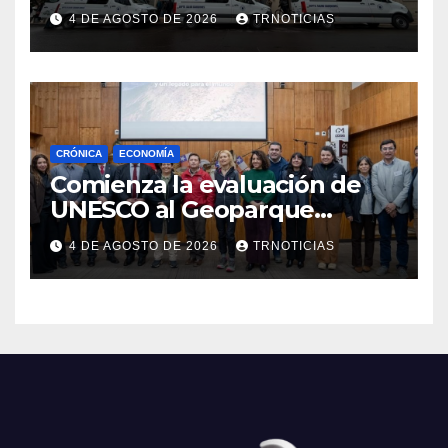
nuevas ambulancias para
4 DE AGOSTO DE 2026
TRNOTICIAS
Cauquenes y Sagrada Familia
CRÓNICA
ECONOMÍA
Comienza la evaluación de
UNESCO al Geoparque
Aspirante Pillanmapu en el
4 DE AGOSTO DE 2026
TRNOTICIAS
Maule