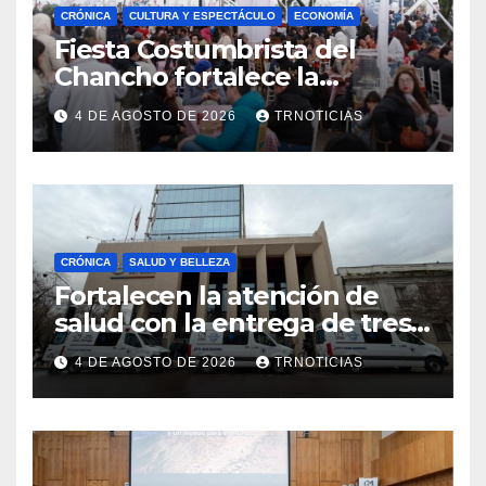
CRÓNICA
CULTURA Y ESPECTÁCULO
ECONOMÍA
Fiesta Costumbrista del
Chancho fortalece la
economía local con positivo
4 DE AGOSTO DE 2026
TRNOTICIAS
impacto en la hotelería y el
emprendimiento
CRÓNICA
SALUD Y BELLEZA
Fortalecen la atención de
salud con la entrega de tres
nuevas ambulancias para
4 DE AGOSTO DE 2026
TRNOTICIAS
Cauquenes y Sagrada Familia