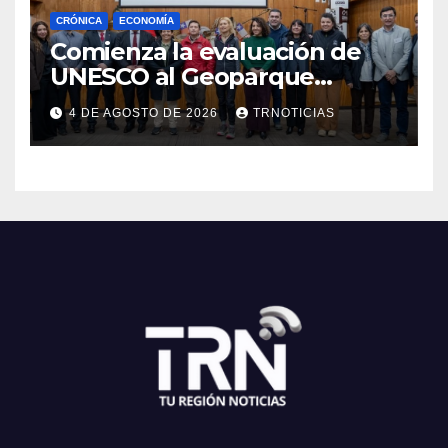
CRÓNICA
ECONOMÍA
Comienza la evaluación de
UNESCO al Geoparque
Aspirante Pillanmapu en el
4 DE AGOSTO DE 2026
TRNOTICIAS
Maule