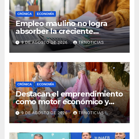
CRÓNICA
ECONOMÍA
Empleo maulino no logra
absorber la creciente
demanda por trabajo
9 DE AGOSTO DE 2026
TRNOTICIAS
CRÓNICA
ECONOMÍA
Destacan el emprendimiento
como motor económico y
anuncia fortalecer apoyos
9 DE AGOSTO DE 2026
TRNOTICIAS
para empleo autónomo