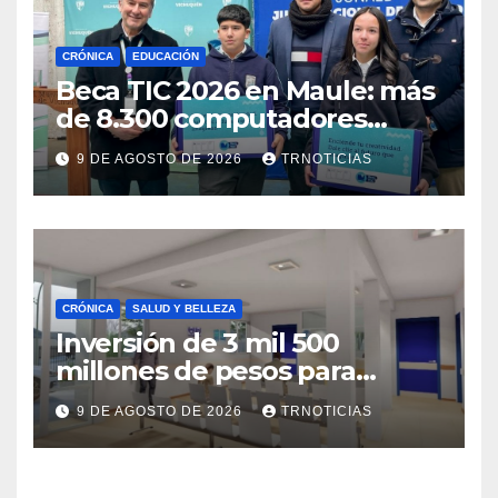
CRÓNICA
EDUCACIÓN
Beca TIC 2026 en Maule: más
de 8.300 computadores
están siendo entregados en
9 DE AGOSTO DE 2026
TRNOTICIAS
la región
CRÓNICA
SALUD Y BELLEZA
Inversión de 3 mil 500
millones de pesos para
mejorar el Cesfam
9 DE AGOSTO DE 2026
TRNOTICIAS
Astaburuaga