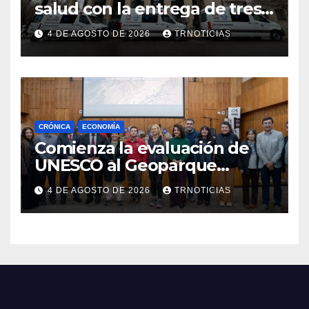
salud con la entrega de tres
nuevas ambulancias para
4 DE AGOSTO DE 2026
TRNOTICIAS
Cauquenes y Sagrada Familia
CRÓNICA
ECONOMÍA
Comienza la evaluación de
UNESCO al Geoparque
Aspirante Pillanmapu en el
4 DE AGOSTO DE 2026
TRNOTICIAS
Maule