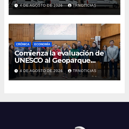
nuevas ambulancias para
4 DE AGOSTO DE 2026
TRNOTICIAS
Cauquenes y Sagrada Familia
CRÓNICA
ECONOMÍA
Comienza la evaluación de
UNESCO al Geoparque
Aspirante Pillanmapu en el
4 DE AGOSTO DE 2026
TRNOTICIAS
Maule