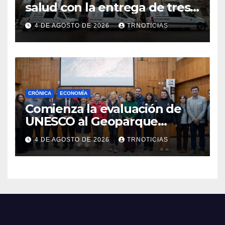
salud con la entrega de tres
nuevas ambulancias para
4 DE AGOSTO DE 2026
TRNOTICIAS
Cauquenes y Sagrada Familia
CRÓNICA
ECONOMÍA
Comienza la evaluación de
UNESCO al Geoparque
Aspirante Pillanmapu en el
4 DE AGOSTO DE 2026
TRNOTICIAS
Maule