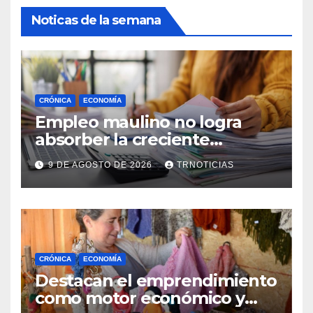
Noticas de la semana
CRÓNICA
ECONOMÍA
Empleo maulino no logra
absorber la creciente
demanda por trabajo
9 DE AGOSTO DE 2026
TRNOTICIAS
CRÓNICA
ECONOMÍA
Destacan el emprendimiento
como motor económico y