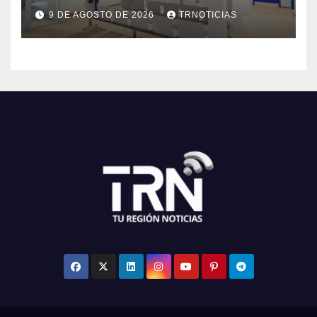
mejorar el Cesfam
9 DE AGOSTO DE 2026
TRNOTICIAS
Astaburuaga