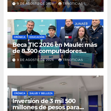
anuncia fortalecer apoyos
9 DE AGOSTO DE 2026
TRNOTICIAS
para empleo autónomo
CRÓNICA
EDUCACIÓN
Beca TIC 2026 en Maule: más
de 8.300 computadores
están siendo entregados en
9 DE AGOSTO DE 2026
TRNOTICIAS
la región
CRÓNICA
SALUD Y BELLEZA
Inversión de 3 mil 500
millones de pesos para