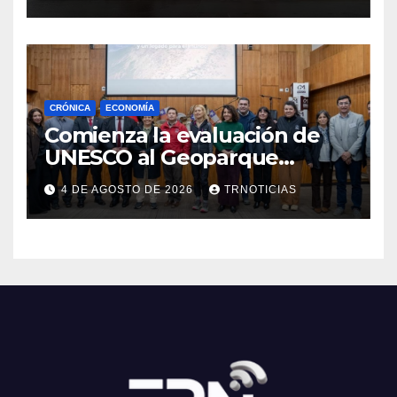
Cauquenes y Sagrada Familia
CRÓNICA
ECONOMÍA
Comienza la evaluación de
UNESCO al Geoparque
Aspirante Pillanmapu en el
4 DE AGOSTO DE 2026
TRNOTICIAS
Maule